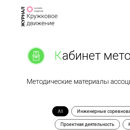
К
абинет мет
Методические материалы ассоц
All
Инженерные соревнов
Проектная деятельность