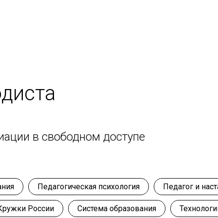
одиста
иации в свободном доступе
ания
Педагогическая психология
Педагог и нас
Кружки России
Система образования
Технологи