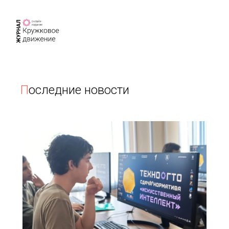
П
оследние новости