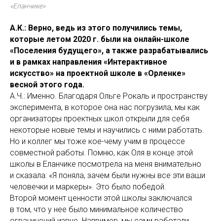
«Еланчике»
А.К.: Верно, ведь из этого получились темы,
которые летом 2020 г. были на онлайн-школе
«Поселения будущего», а также разрабатывались
и в рамках направления «Интерактивное
искусство» на проектной школе в «Орленке»
весной этого года.
А.Ч.: Именно. Благодаря Ольге Рокаль и пространству
эксперимента, в которое она нас погрузила, мы как
организаторы проектных школ открыли для себя
некоторые новые темы и научились с ними работать.
Но и коллег мы тоже кое-чему учим в процессе
совместной работы. Помню, как Оля в конце этой
школы в Еланчике посмотрела на меня внимательно
и сказала: «Я поняла, зачем были нужны все эти ваши
человечки и маркеры». Это было победой.
Второй момент ценности этой школы заключался
в том, что у нее было минимальное количество
ограничений извне. Например, мы сами работали