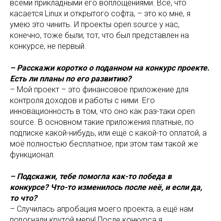
всеми прикладными его воплощениями. Всё, что
касается Linux и открытого софта, – это ко мне, я
умею это чинить. И проекты open source у нас,
конечно, тоже были; тот, что был представлен на
конкурсе, не первый.
– Расскажи коротко о поданном на конкурс проекте.
Есть ли планы по его развитию?
– Мой проект – это финансовое приложение для
контроля доходов и работы с ними. Его
инновационность в том, что оно как раз-таки open
source. В основном такие приложения платные, по
подписке какой-нибудь, или ещё с какой-то оплатой, а
моё полностью бесплатное, при этом там такой же
функционал.
– Подскажи, тебе помогла как-то победа в
конкурсе? Что-то изменилось после неё, и если да,
то что?
– Случилась апробация моего проекта, а ещё нам
подогнали крутой мерч! После конкурса я