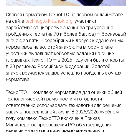
Сдавая нормативы ТехноГТО на первом онлайн-этапе
на сайте
technogto.kruzhok.org
, участники
зарабатывают цифровые значки: за три успешно
пройденных теста (на 70 и более баллов) — бронзовый
значок, за пять — серебряный и допуск к сдаче очных
нормативов на золотой значок. На втором этапе
участники выполняют кейсовые задания на очных
площадках ТехноГТО — в 2025 году они были открыты
в 30 регионах Российской Федерации. Золотой
значок вручается за два успешно пройденных очных
норматива.
ТехноГТО — комплекс нормативов для оценки общей
технологической грамотности и готовности
ответственно использовать технологии для решения
задач в повседневной жизни. В 2025/2026 учебном
году комплекс ТехноГТО включен в Приказ
Министерства просвещения РФ об утверждении
перечня олимпиад и иных интеллектуальных и