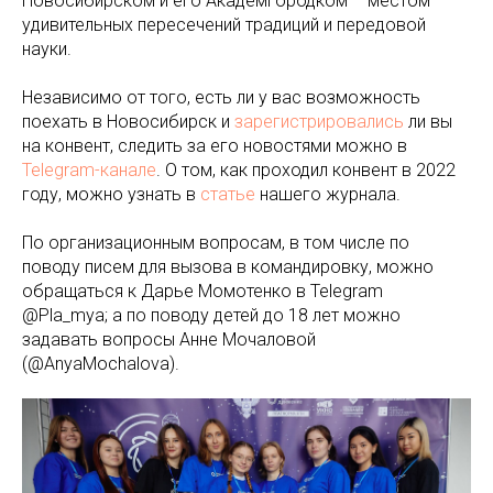
Новосибирском и его Академгородком – местом
удивительных пересечений традиций и передовой
науки.
Независимо от того, есть ли у вас возможность
поехать в Новосибирск и
зарегистрировались
ли вы
на конвент, следить за его новостями можно в
Telegram-канале
. О том, как проходил конвент в 2022
году, можно узнать в
статье
нашего журнала.
По организационным вопросам, в том числе по
поводу писем для вызова в командировку, можно
обращаться к Дарье Момотенко в Telegram
@Pla_mya; а по поводу детей до 18 лет можно
задавать вопросы Анне Мочаловой
(@AnyaMochalova).