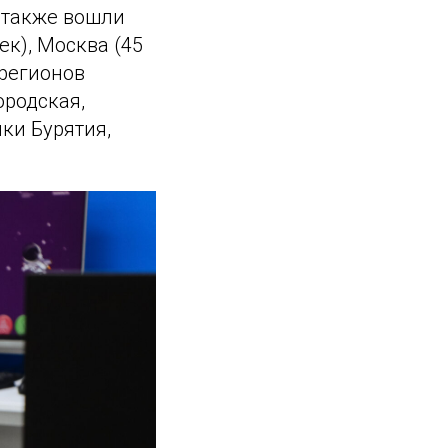
в также вошли
ек), Москва (45
 регионов
ородская,
ки Бурятия,