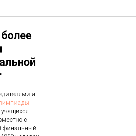
 более
и
нальной
r
бедителями и
олимпиады
 учащихся
вместно с
 В финальный