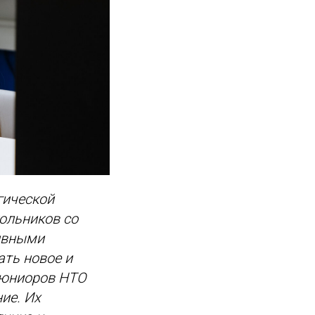
гической
ольников со
ивными
ать новое и
м юниоров НТО
ие. Их