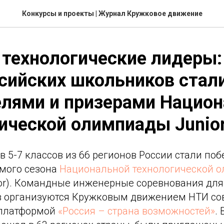
Конкурсы и проекты
| Журнал Кружковое движение
технологические лидеры:
сийских школьников стал
елями и призерами Нацио
ической олимпиады Junio
 5-7 классов из 66 регионов России стали по
мого сезона
Национальной технологической 
or). Командные инженерные соревнования для
в организуются Кружковым движением НТИ со
 платформой
«Россия – страна возможностей»
.