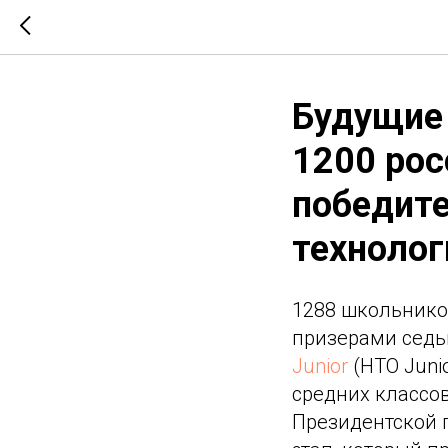
Будущие 
1200 рос
победит
технолог
1288 школьников
призерами седь
Junior
(НТО Juni
средних классо
Президентской