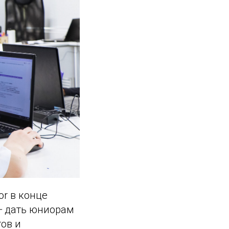
or в конце
–
дать юниорам
ов и