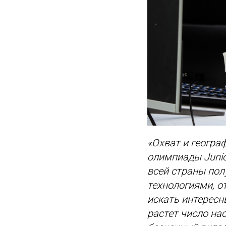
«Охват и геогра
олимпиады Junio
всей страны по
технологиями, о
искать интересн
растет число на