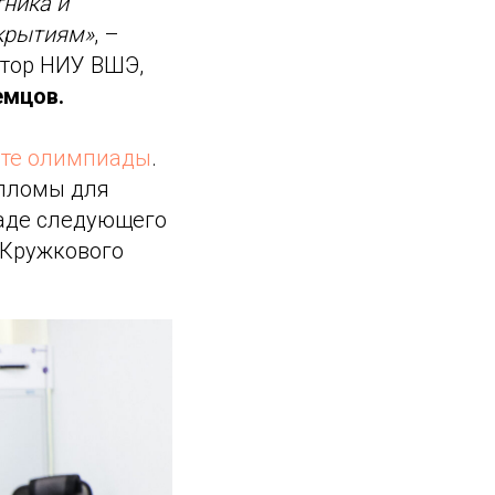
тника и
ткрытиям»
, –
ктор НИУ ВШЭ,
емцов.
йте олимпиады
.
ипломы для
аде следующего
 Кружкового