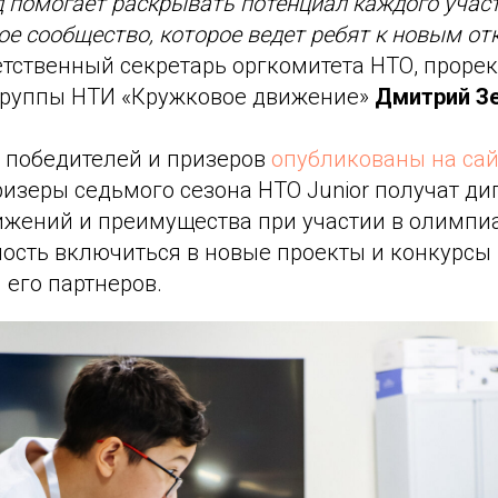
 помогает раскрывать потенциал каждого учас
ое сообщество, которое ведет ребят к новым о
етственный секретарь оргкомитета НТО, проре
группы НТИ «Кружковое движение»
Дмитрий З
 победителей и призеров
опубликованы на са
ризеры седьмого сезона НТО Junior получат д
ижений и преимущества при участии в олимпи
ность включиться в новые проекты и конкурсы
 его партнеров.