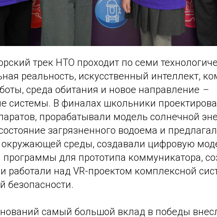
орский трек НТО проходит по семи технологич
ьная реальность, искусственный интеллект, к
оботы, среда обитания и новое направление
–
е системы. В финалах школьники проектиров
паратов, прорабатывали модель солнечной эне
состояние загрязненного водоема и предлага
 окружающей среды, создавали цифровую мод
и программы для прототипа коммуникатора, с
 и работали над VR-проектом комплексной си
 безопасности.
внований самый большой вклад в победы внес