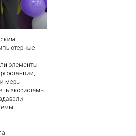
еским
омпьютерные
али элементы
ргостанции,
ли меры
ель экосистемы
оздавали
стемы
ла