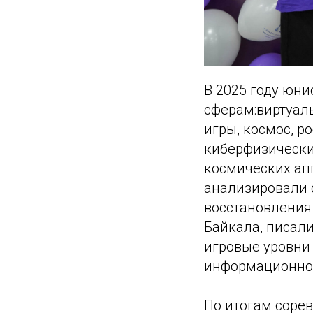
В 2025 году юни
сферам:виртуал
игры, космос, р
киберфизически
космических ап
анализировали 
восстановления
Байкала, писал
игровые уровни
информационной
По итогам соре