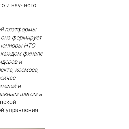
го и научного
кой платформы
– она формирует
у юниоры НТО
а каждом финале
идеров и
екта, космоса,
сейчас
телей и
 важным шагом в
нтской
ой управления