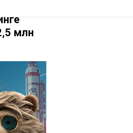
И
инге
2,5 млн