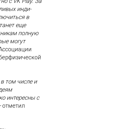
о с VK Play. За
ливых инди-
лючиться в
танет еще
стникам полную
рые могут
Ассоциации
иберфизической
в том числе и
деям
ко интересны с
—
отметил