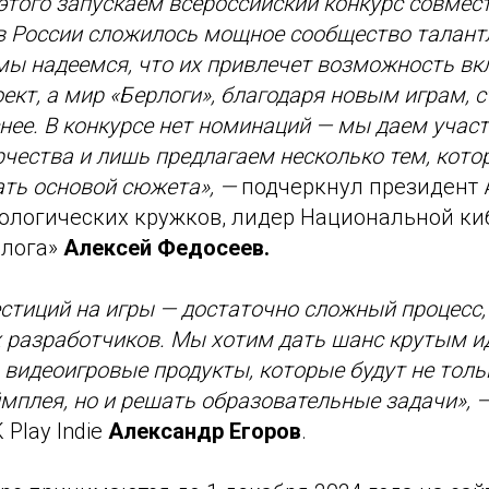
этого запускаем всероссийский конкурс совместн
в России сложилось мощное сообщество талант
мы надеемся, что их привлечет возможность вк
кт, а мир «Берлоги», благодаря новым играм, с
снее. В конкурсе нет номинаций — мы даем уча
рчества и лишь предлагаем несколько тем, кото
ать основой сюжета», —
подчеркнул президент 
нологических кружков, лидер Национальной к
рлога»
Алексей Федосеев.
стиций на игры — достаточно сложный процесс, 
 разработчиков. Мы хотим дать шанс крутым и
 видеоигровые продукты, которые будут не толь
ймплея, но и решать образовательные задачи», 
 Play Indie
Александр Егоров
.