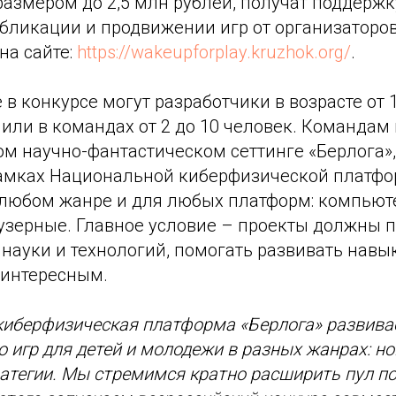
азмером до 2,5 млн рублей, получат поддержк
бликации и продвижении игр от организаторов
на сайте:
https://wakeupforplay.kruzhok.org/
.
 в конкурсе могут разработчики в возрасте от 
или в командах от 2 до 10 человек. Командам
ом научно-фантастическом сеттинге «Берлога»
рамках Национальной киберфизической платфо
 любом жанре и для любых платформ: компьют
узерные. Главное условие – проекты должны 
 науки и технологий, помогать развивать навы
 интересным.
иберфизическая платформа «Берлога» развивае
 игр для детей и молодежи в разных жанрах: но
атегии. Мы стремимся кратно расширить пул п