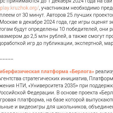
рс принимаются до 1 декабря 2024 года на сайт
play.kruzhok.org/
, участникам необходимо пред
плеем от 30 минут. Авторов 25 лучших проекто
Москве в декабре 2024 года, где игры оценят 
тогам будут определены 10 победителей, они 
азмером до 2,5 млн рублей, а также смогут пр
оработкой игр до публикации, экспертной, ма
_____
иберфизическая платформа «Берлога»
реализу
Агентства стратегических инициатив, Платфор
жения НТИ, «Университета 2035» при поддерж
оссийской Федерации. В основе проекта «Берл
игровая платформа, на базе которой выпускаю
ьные и видеоигры для школьников, объедин