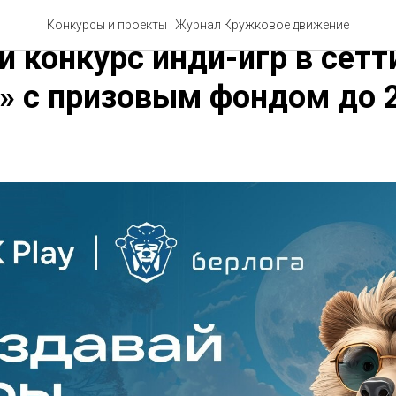
и Кружковое движение НТ
Конкурсы и проекты
| Журнал Кружковое движение
и конкурс инди-игр в сетт
» с призовым фондом до 