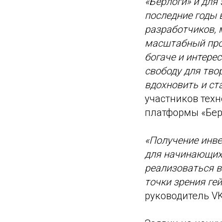
«Берлоги» и для 
последние годы 
разработчиков, 
масштабный прое
богаче и интере
свободу для тво
вдохновить и ст
участников тех
платформы «Бе
«Получение инве
для начинающих
реализоваться в
точки зрения ге
руководитель VK