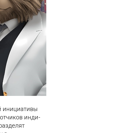
й инициативы
ботчиков инди-
 разделят