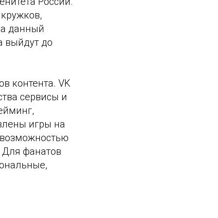
енитета России.
 кружков,
На данный
а выйдут до
ов контента. VK
ства сервисы и
ейминг,
влены игры на
с возможностью
. Для фанатов
иональные,