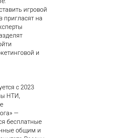
е:
ставить игровой
в пригласят на
эксперты
разделят
ойти
ркетинговой и
ется с 2023
мы НТИ,
ке
ога» —
тся бесплатные
енные общим и