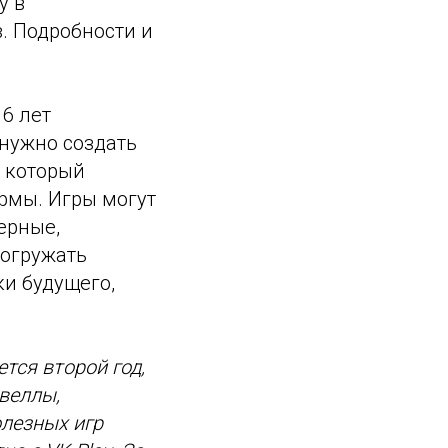
у в
. Подробности и
16 лет
 нужно создать
, который
рмы. Игры могут
ерные,
погружать
ки будущего,
тся второй год,
веллы,
олезных игр