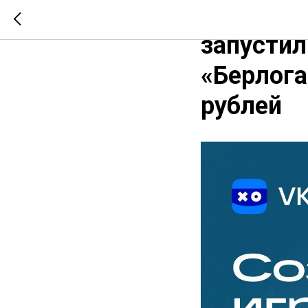
VK Play 
запустил
«Берлога
рублей