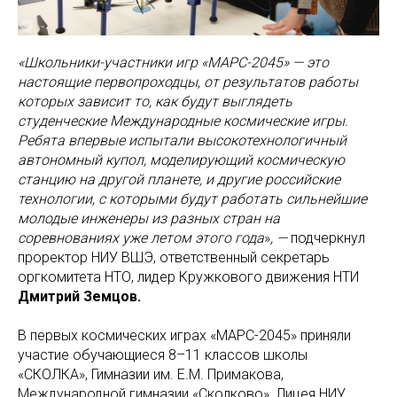
«Школьники-участники игр «МАРС-2045» — это
настоящие первопроходцы, от результатов работы
которых зависит то, как будут выглядеть
студенческие Международные космические игры.
Ребята впервые испытали высокотехнологичный
автономный купол, моделирующий космическую
станцию на другой планете, и другие российские
технологии, с которыми будут работать сильнейшие
молодые инженеры из разных стран на
соревнованиях уже летом этого года
»
, —
подчеркнул
проректор НИУ ВШЭ, ответственный секретарь
оргкомитета НТО, лидер Кружкового движения НТИ
Дмитрий Земцов.
В первых космических играх «МАРС-2045» приняли
участие обучающиеся 8–11 классов школы
«СКОЛКА», Гимназии им. Е.М. Примакова,
Международной гимназии «Сколково», Лицея НИУ