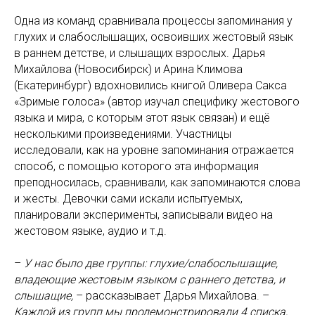
Одна из команд сравнивала процессы запоминания у
глухих и слабослышащих, освоивших жестовый язык
в раннем детстве, и слышащих взрослых. Дарья
Михайлова (Новосибирск) и Арина Климова
(Екатеринбург) вдохновились книгой Оливера Сакса
«Зримые голоса» (автор изучал специфику жестового
языка и мира, с которым этот язык связан) и ещё
несколькими произведениями. Участницы
исследовали, как на уровне запоминания отражается
способ, с помощью которого эта информация
преподносилась, сравнивали, как запоминаются слова
и жесты. Девочки сами искали испытуемых,
планировали эксперименты, записывали видео на
жестовом языке, аудио и т.д.
–
У нас было две группы: глухие/слабослышащие,
владеющие жестовым языком с раннего детства, и
слышащие,
– рассказывает Дарья Михайлова. –
Каждой из групп мы продемонстрировали 4 списка,