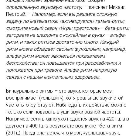
каждый момент времени наш мозг создает
определенную звуковую частоту
, – поясняет Михаил
Пёстрый. –
Например, если вы решаете сложную
задачу по математике, «активируется» гамма-ритм;
смотрите новый сезон «Игры престолов» – бета-ритм;
загораете на шезлонге с коктейлем в руках – альфа-
ритм, и таких ритмов достаточно много. Каждый
ритм мозга обладает своими функциями, например,
альфа-ритм может являеться показателем
беспокойства: он повышается при расслаблении и
понижается при тревоге. Альфа-ритм напрямую
связан с нашим ментальным здоровьем.
Бинауральные ритмы – это звуки, которые мозг
воспринимает («слышит»), хотя реальные звуки этой
частоты отсутствуют. Наблюдать их действие можно
только если подавать в уши звуки разной частоты.
Например, если в одно ухо подается звук на 420 Гц, а в
другое на 400 Гц, в результате возникнет бета-ритм
(20 Гц). Предполагается, что мозг, «услышав» звук,