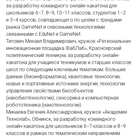
за разработку командного онлайн-хакатона для
школьников 6−7, 8−9, 10−11 классов, студентов 1−2
и 3−4 курсов, совпадающего по целям с трендами
рынка GameNet и сквозными технологиями
связанными с EduNet и GameNet.
Титович Михаил Владимирович, кружок «Региональная
инновационная площадка ФабЛаб», Красноярский
политехнический техникум, за разработку онлайн-
хакатона для учащиеся техникумов и старших классов
школ по следующим ключевым тематикам: большие
данные (биоинформатика), квантовые технологии,
новые и портативные источники энергии, технологии
управления свойствами биообъектов
(нанобиотехнологии), сенсорика и компьютерная
робототехника (нанотехнологии).
Минаева Евгения Александровна, кружок «Академия
Технолаб», Обнинск, за разработку командного
онлайн-хакатона для школьников 6−7 классов и 8−9
классов в рамках по тематическим направлениям