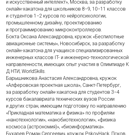
и искусственный интеллект», Москва, за разработку
онлайн-хакатона для школьников 8−9, 10−11 классов
и студентов 1−2 курсов по нейропсихологии,
промышленному дизайну, проектированию
и программированию микроконтроллеров.
Бокта Оксана Александровна, кружок «Беспилотные
авиационные системы», Новосибирск, за разработку
онлайн-хакатона для учащихся специализированных
инженерных классов IT- и инженерно-технологической
направленности, имеющих опыт участия в Олимпиаде К
Д НТИ, WorldSkills.
Барышникова Анастасия Александровна, кружок
«Алферовская проектная школа», Санкт-Петербург,
за разработку онлайн-хакатона для студентов 3−4
курсов бакалавриата технических вузов России
и других стран, имеющим подготовку по направлению
«Прикладная математика и физика» по профилям
«нанотехнологии», «нанобиотехнологии», «физика
космоса (астрономия)», «биоинформатика».
Бухарев Роман Сергеевич, кружок PskovHack, Псков,