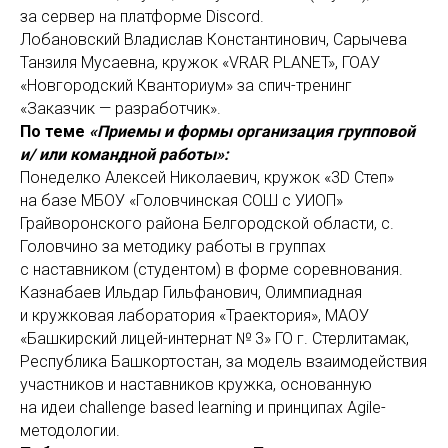
за сервер на платформе Discord.
Лобановский Владислав Константинович, Сарычева
Танзиля Мусаевна, кружок «VRAR PLANET», ГОАУ
«Новгородский Кванториум» за спич-тренинг
«Заказчик — разработчик».
По теме
«Приемы и формы организация групповой
и/ или командной работы»:
Понеделко Алексей Николаевич, кружок «3D Степ»
на базе МБОУ «Головчинская СОШ с УИОП»
Грайворонского района Белгородской области, с.
Головчино за методику работы в группах
с наставником (студентом) в форме соревнования.
Казнабаев Ильдар Гильфанович, Олимпиадная
и кружковая лаборатория «Траектория», МАОУ
«Башкирский лицей-интернат № 3» ГО г. Стерлитамак,
Республика Башкортостан, за модель взаимодействия
участников и наставников кружка, основанную
на идеи challenge based learning и принципах Agile-
методологии.