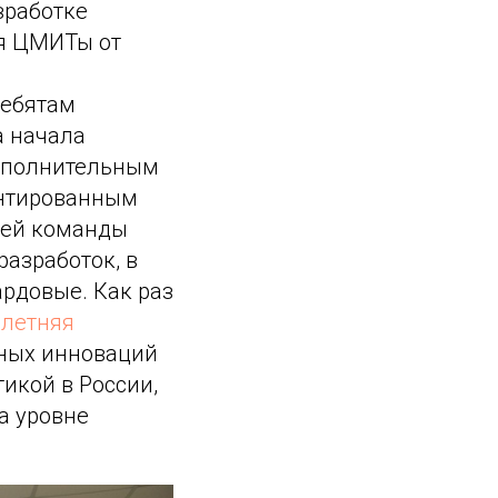
зработке
ся ЦМИТы от
ребятам
а начала
ополнительным
ентированным
шей команды
азработок, в
рдовые. Как раз
у
летняя
ных инноваций
икой в России,
а уровне