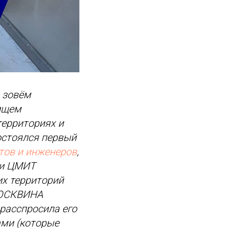
ы зовём
ищем
территориях и
остоялся первый
тов и инженеров
,
ми ЦМИТ
их территорий
МОСКВИНА
асспросила его
ами (которые