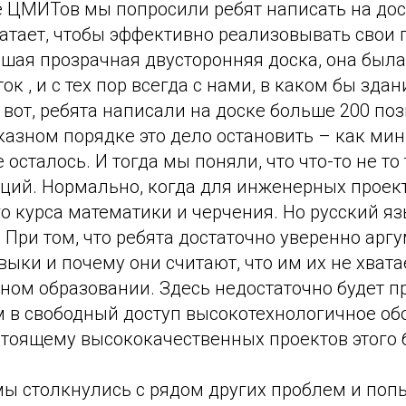
ре ЦМИТов мы попросили ребят написать на дос
атает, чтобы эффективно реализовывать свои 
шая прозрачная двусторонняя доска, она была
ок , и с тех пор всегда с нами, в каком бы зда
 вот, ребята написали на доске больше 200 поз
казном порядке это дело остановить – как ми
 осталось. И тогда мы поняли, что что-то не то
ций. Нормально, когда для инженерных проек
о курса математики и черчения. Но русский я
 При том, что ребята достаточно уверенно арг
выки и почему они считают, что им их не хват
ном образовании. Здесь недостаточно будет п
м в свободный доступ высокотехнологичное об
стоящему высококачественных проектов этого 
мы столкнулись с рядом других проблем и поп