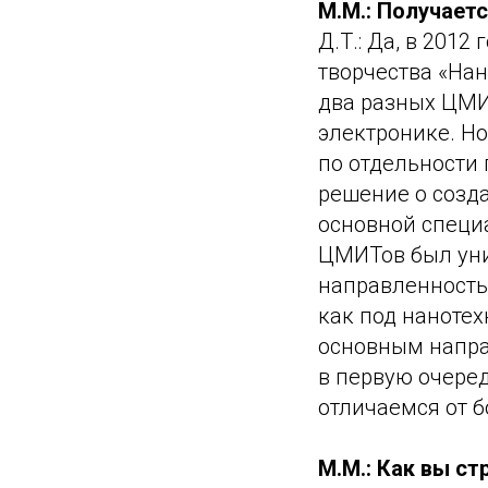
М.М.: Получает
Д.Т.: Да, в 201
творчества «Нан
два разных ЦМИТ
электронике. Но
по отдельности
решение о созд
основной специа
ЦМИТов был уни
направленностью
как под нанотех
основным напра
в первую очере
отличаемся от 
М.М.: Как вы с