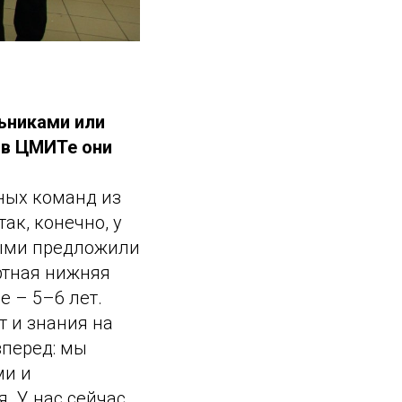
льниками или
 в ЦМИТе они
тных команд из
ак, конечно, у
выми предложили
артная нижняя
е – 5–6 лет.
т и знания на
вперед: мы
ми и
. У нас сейчас