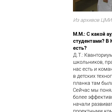
Из архивов ЦМИ
М.М.: С какой 
студентами? В 
есть?
Д.Т.: Кванториу
школьников, пра
нас есть и ком
в детских техно
планка там была
Сейчас мы поня
более эффектив
начали развива
проектными кома