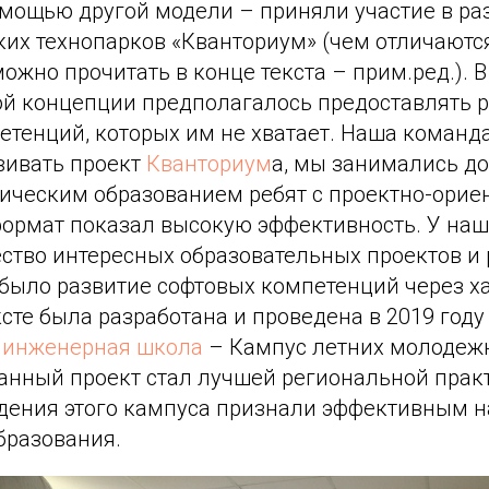
омощью другой модели – приняли участие в ра
ких технопарков «Кванториум» (чем отличают
ожно прочитать в конце текста – прим.ред.). В
й концепции предполагалось предоставлять 
етенций, которых им не хватает. Наша команд
вивать проект
Кванториум
а, мы занимались д
ическим образованием ребят с проектно-ори
 формат показал высокую эффективность. У на
тво интересных образовательных проектов и р
 было развитие софтовых компетенций через ха
сте была разработана и проведена в 2019 год
 инженерная школа
– Кампус летних молодеж
Данный проект стал лучшей региональной практ
дения этого кампуса признали эффективным н
бразования.