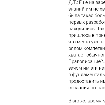
Д.Т.: Ещё на за
знаний им не хв
была такая боль
первых разработ
находились. Так
пришлось в при
что места уже не
рядом компетен
хватает обычног
Правописание?..
зачем им эти на
в фундаменталь
предоставить и
создания по-на
В это же время 