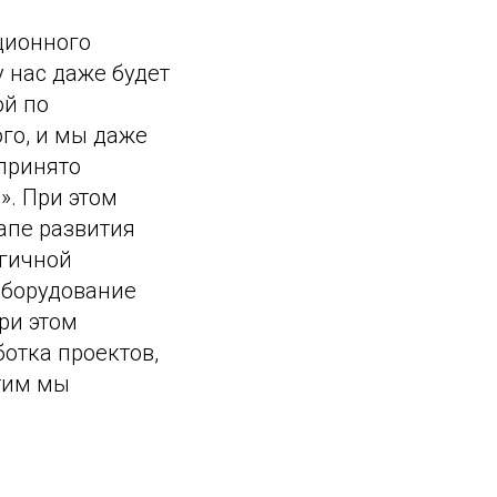
ационного
 нас даже будет
ой по
ого, и мы даже
принято
». При этом
апе развития
огичной
оборудование
ри этом
отка проектов,
тим мы