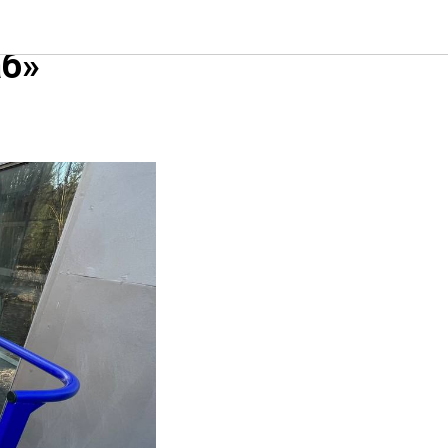
я». Как
б»