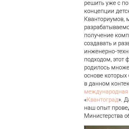
решить уже с п
концепции детс
Кванториумов, м
разрабатываемо
получение комп
создавать и раз
инженерно-техн
подходом, этот
родилось множес
основе которых
в данном контек
международная
«
Квантоград
». 
наш опыт прове
Министерства о