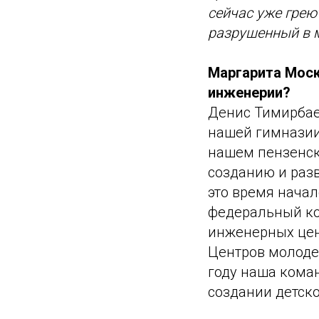
сейчас уже грею
разрушенный в м
Маргарита Москв
инженерии?
Денис Тимирбае
нашей гимназии,
нашем пензенск
созданию и раз
это время нача
федеральный ко
инженерных цен
Центров молоде
году наша коман
создании детско