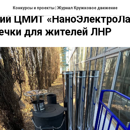
ль – вырастить созидател
Конкурсы и проекты
| Журнал Кружковое движение
кий ЦМИТ «НаноЭлектроЛа
ечки для жителей ЛНР