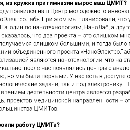
ся, из кружка при гимназии вырос ваш ЦМИТ?
2 году появился наш Центр молодежного иннов
оЭлектроЛаб». При этом мы планировали, что у
а: один по нанотехнологиям, НаноЛаб, а друг
 оказалось, что два проекта – это слишком мн
 получаемся слишком большими, и тогда было 
ании объединенного проекта «НаноЭлектроЛаб
лизацией являются нанотехнологии, что на эт
кально: после нас появлялись центры с анал
, но мы были первыми. У нас есть в доступе 
нологические задачи, так и под электронику. П
влением деятельности центра является разраб
дь, проектов медицинской направленности – э
большинства ЦМИТов.
троили работу ЦМИТа?