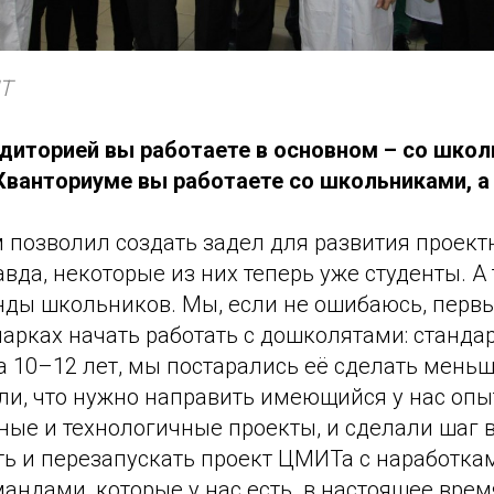
Т
аудиторией вы работаете в основном – со шко
Кванториуме вы работаете со школьниками, а
м позволил создать задел для развития проек
вда, некоторые из них теперь уже студенты. А т
анды школьников. Мы, если не ошибаюсь, пер
парках начать работать с дошколятами: станд
 10–12 лет, мы постарались её сделать меньш
ли, что нужно направить имеющийся у нас опы
ные и технологичные проекты, и сделали шаг 
ть и перезапускать проект ЦМИТа с наработка
ндами, которые у нас есть. в настоящее время