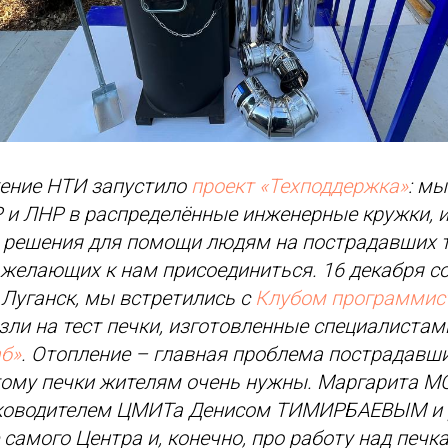
ение НТИ запустило
проект «Техподдержка»
: м
 и ЛНР в распределённые инженерные кружки, 
е решения для помощи людям на пострадавших 
желающих к нам присоединиться. 16 декабря с
 Луганск, мы встретились с
Клубом программис
езли на тест печки, изготовленные специалиста
б»
. Отопление – главная проблема пострадавш
этому печки жителям очень нужны. Маргарита 
уководителем ЦМИТа Денисом ТИМИРБАЕВЫМ и р
 самого Центра и, конечно, про работу над печк