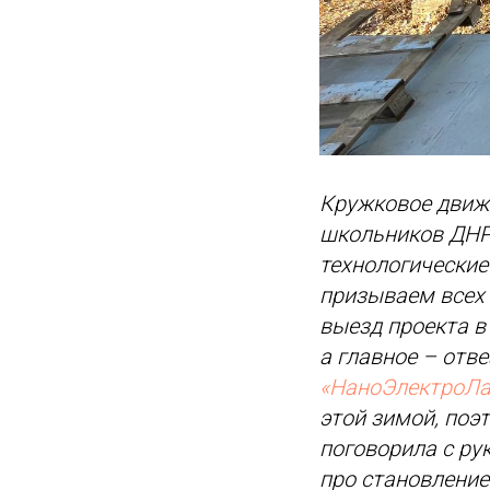
Кружковое движ
школьников ДНР
технологически
призываем всех 
выезд проекта в
а главное – отв
«НаноЭлектроЛа
этой зимой, по
поговорила с р
про становление