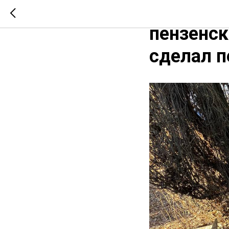
«Наша це
пензенс
сделал п