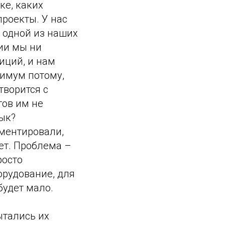
ке, каких
проекты. У нас
 одной из наших
нии мы ни
иций, и нам
нимум потому,
 творится с
тов им не
зык?
ументировали,
ает. Проблема –
росто
орудование, для
будет мало.
ытались их