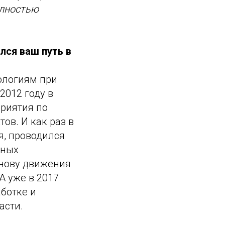
олностью
лся ваш путь в
ологиям при
2012 году в
риятия по
ов. И как раз в
, проводился
жных
снову движения
А уже в 2017
ботке и
асти.