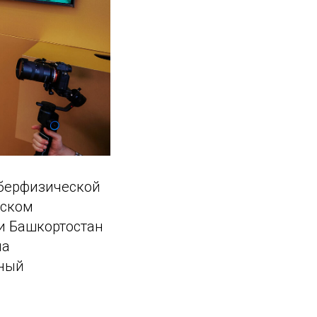
берфизической
гском
и Башкортостан
на
нный