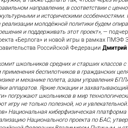
равильном направлении, в соответствии с ценн
 культурными и историческими особенностями.
 реализации молодёжной политики будем опира
ешения и поддерживать этот проект»,
— подчер
оекта «Берлога» и новой игры в рамках ПМЭФ 
равительства Российской Федерации
Дмитрий
комит школьников средних и старших классов 
 применения беспилотников в гражданских целя
изике и механике полета, азам управления БПЛ
йки аппаратов. Яркие локации и захватывающи
ги» погружают школьников в мир технологическ
ют игру не только полезной, но и увлекательной
ов» Национальная киберфизическая платформа 
ализацию Национального проекта по БАС, утве
ссийской Федерации Владимиром Путиным, и ст