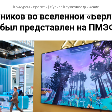
я дронов»: новый симуля
Конкурсы и проекты
| Журнал Кружковое движение
ников во вселенной «Берл
 был представлен на ПМЭ