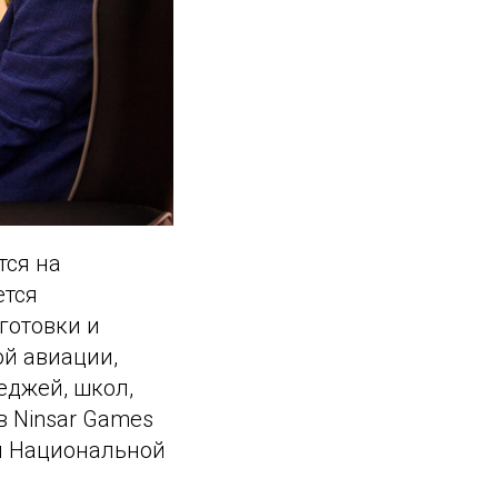
тся на
ется
готовки и
й авиации,
еджей, школ,
в Ninsar Games
ы Национальной