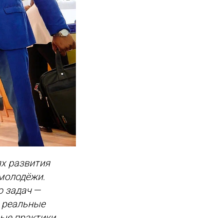
ях развития
 молодёжи.
о задач
—
 реальные
вые практики