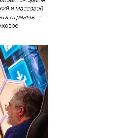
гий и массовой
ета страны»,
—
жковое