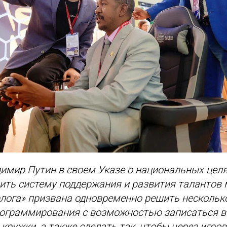
имир Путин в своем Указе о национальных цел
ить систему поддержания и развития талантов
лога» призвана одновременно решить нескольк
рограммирования с возможностью записаться в
 кружки, а также сделать так, чтобы через игро