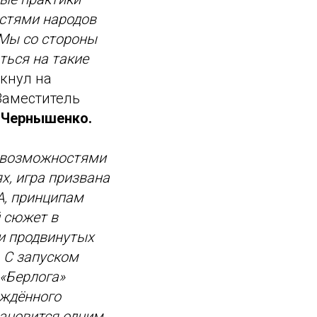
остями народов
 Мы со стороны
ться на такие
кнул на
Заместитель
 Чернышенко.
с возможностями
х, игра призвана
А, принципам
й сюжет в
и продвинутых
. С запуском
«Берлога»
рждённого
ановится одним