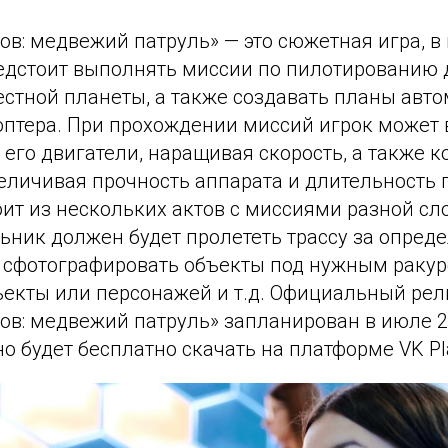
в: медвежий патруль» — это сюжетная игра, в
дстоит выполнять миссии по пилотированию 
естной планеты, а также создавать планы авт
оптера. При прохождении миссий игрок может 
 его двигатели, наращивая скорость, а также к
еличивая прочность аппарата и длительность 
ит из нескольких актов с миссиями разной сл
ник должен будет пролететь трассу за опреде
сфотографировать объекты под нужным ракурс
ъекты или персонажей и т.д. Официальный рел
ов: медвежий патруль» запланирован в июле 2
 будет бесплатно скачать на платформе VK Pl