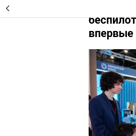
«Академи
беспилот
впервые