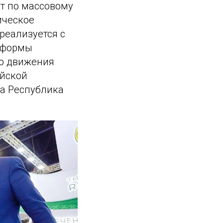
т по массовому
ическое
реализуется с
атформы
го движения
ийской
а Республика