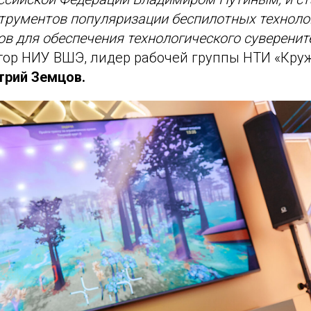
трументов популяризации беспилотных техноло
ов для обеспечения технологического суверенит
тор НИУ ВШЭ, лидер рабочей группы НТИ «Кру
рий Земцов.