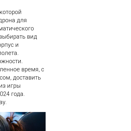
 которой
дрона для
оматического
выбирать вид
орпус и
полета.
ожности.
ленное время, с
ом, доставить
из игры
024 года.
ay.