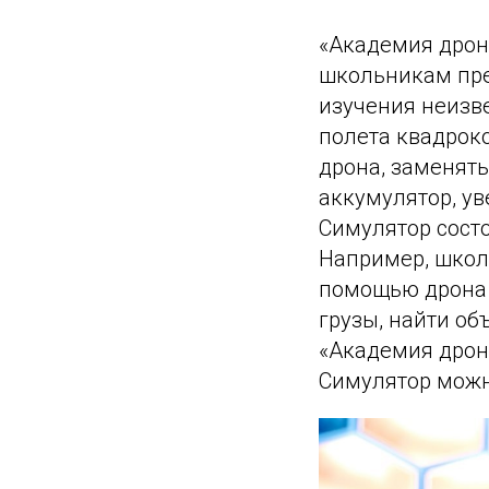
«Академия дроно
школьникам пре
изучения неизв
полета квадрок
дрона, заменять
аккумулятор, ув
Симулятор состо
Например, школь
помощью дрона 
грузы, найти об
«Академия дрон
Симулятор можно