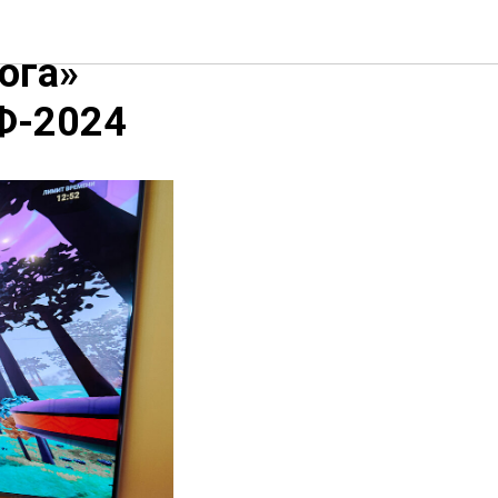
тор
ога»
Ф-2024