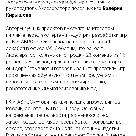
процессы и популяризации бренда»,
— отметила
руководитель Акселератора полезных игр
Валерия
Кирышева.
Авторы лучших проектов выступят на итоговом
питчинге перед экспертами индустрии разработки игр
и ГК «ТАВРОС». Финальная защита состоится 11
декабря в офисе VK. Добавим, что ранее в
Акселератор полезных игр прошли 23 команды из 16
регионов – при поддержке наставников и менторов
они дорабатывают и готовят к защите прототипы игр,
посвященных обучению школьным предметам и
сквозным технологиям: программированию,
робототехнике, 3D-моделированию и т.д.
ГК «ТАВРОС» — один из крупнейших агрохолдингов
России, основанный в 2011 году. Основные
направления деятельности: растениеводство,
животноводство, мясопереработка, производство
сахара, столового яйца и хлебобулочных изделий.
Группа работает в девяти регионах России. В центре