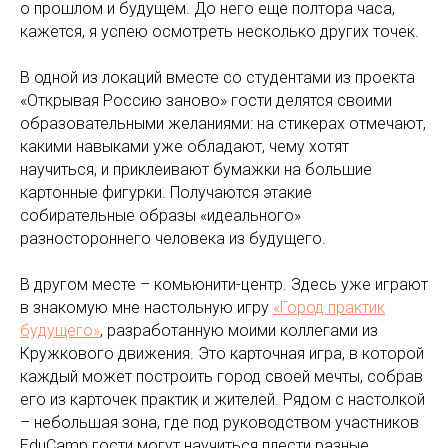
о прошлом и будущем. До него еще полтора часа,
кажется, я успею осмотреть несколько других точек.
В одной из локаций вместе со студентами из проекта
«Открывая Россию заново» гости делятся своими
образовательными желаниями: на стикерах отмечают,
какими навыками уже обладают, чему хотят
научиться, и приклеивают бумажки на большие
картонные фигурки. Получаются этакие
собирательные образы «идеального»
разностороннего человека из будущего.
В другом месте – комьюнити-центр. Здесь уже играют
в знакомую мне настольную игру
«Город практик
будущего»
, разработанную моими коллегами из
Кружкового движения. Это карточная игра, в которой
каждый может построить город своей мечты, собрав
его из карточек практик и жителей. Рядом с настолкой
– небольшая зона, где под руководством участников
EduCamp гости могут научиться плести разные