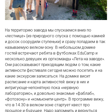
На территорию завода мы спускаемся вниз по
«лестнице» (из природного спуска с помощью камней
и досок соорудили ступеньки) и сразу попадаем в так
называемую велком-зону. В небольшом домике
гостей встречают ребята в футболках EduCamp и
несколько девушек из оргкоманды «Лета на заводе».
Они рассказывают приходящим людям о том, какие
активности фестиваля сегодня можно посетить и на
какие экскурсии записаться. На домике висит
расписание и карта активностей: вижу в них и
интригующе-непонятную пока «нервную
лабораторию», и довольно знакомые «фаблаб»,
«фотозону» и «комьюнити-центр». В программе вижу,
что в 14.30 в велком-зоне стартует квест про
прошлое и будущее. Надо запомнить и вернуться