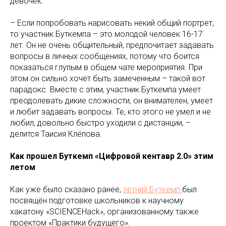
девочек.
– Если попробовать нарисовать некий общий портрет,
то участник Буткемпа – это молодой человек 16-17
лет. Он не очень общительный, предпочитает задавать
вопросы в личных сообщениях, потому что боится
показаться глупым в общем чате мероприятия. При
этом он сильно хочет быть замеченным – такой вот
парадокс. Вместе с этим, участник Буткемпа умеет
преодолевать дикие сложности, он внимателен, умеет
и любит задавать вопросы. Те, кто этого не умел и не
любил, довольно быстро уходили с дистанции, –
делится Таисия Клёпова.
Как прошел Буткемп «Цифровой кентавр 2.0» этим
летом
Как уже было сказано ранее,
летний Буткемп
был
посвящён подготовке школьников к научному
хакатону «SCIENCEHack», организованному также
проектом «Практики будущего».