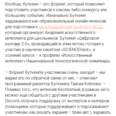
Вообще, буткемп – это формат, который позволяет
подготовить участников к какому-либо конкурсу или
большому событию. Изначально Буткемп
задумывался как образовательный онлайн-интенсив
для подготовки к
международному конкурсу AIIJC
,
который организует Академия искусственного
интеллекта для школьников. Буткемп «Цифровой
кентавр 2.0», проводившийся этим летом, готовил к
участию в научном хакатоне «SCIENCEHack», а
осенний запуск – к профилю «Искусственный
интеллект» Национальной технологической олимпиады.
– Формат буткемпа участникам очень заходит – мы
видим это по обратной связи от них, – отмечает
программный директор Буткемпа Таисия Клёпова. –
Помимо того, что интенсив бесплатный, в рамках него
можно ещё общаться с другими участниками в
Discord, получать поддержку от экспертов и хелперов
(помощники, которые поддерживают и подсказывают
участникам, как решать задания – прим.авт.), задавать