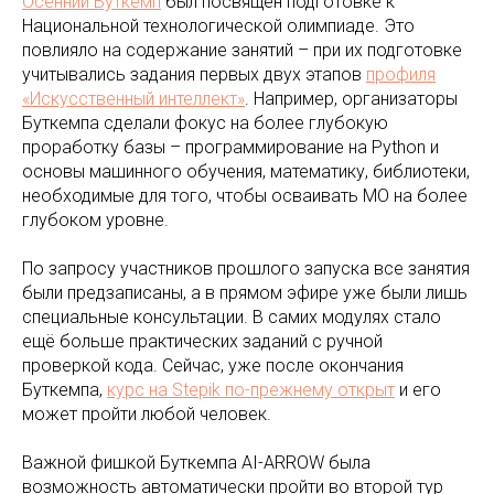
Осенний Буткемп
был посвящен подготовке к
Национальной технологической олимпиаде. Это
повлияло на содержание занятий – при их подготовке
учитывались задания первых двух этапов
профиля
«Искусственный интеллект»
. Например, организаторы
Буткемпа сделали фокус на более глубокую
проработку базы – программирование на Python и
основы машинного обучения, математику, библиотеки,
необходимые для того, чтобы осваивать МО на более
глубоком уровне.
По запросу участников прошлого запуска все занятия
были предзаписаны, а в прямом эфире уже были лишь
специальные консультации. В самих модулях стало
ещё больше практических заданий с ручной
проверкой кода. Сейчас, уже после окончания
Буткемпа,
курс на Stepik по-прежнему открыт
и его
может пройти любой человек.
Важной фишкой Буткемпа AI-ARROW была
возможность автоматически пройти во второй тур