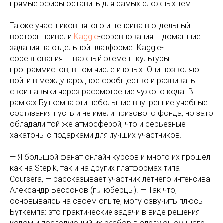
прямые эфиры оставить для самых сложных тем.
Также участников пятого интенсива в отдельный
восторг привели
Kaggle
-соревнования – домашние
задания на отдельной платформе. Kaggle-
соревнования — важный элемент культуры
программистов, в том числе и юных. Они позволяют
войти в международное сообщество и развивать
свои навыки через рассмотрение чужого кода. В
рамках Буткемпа эти небольшие внутренние учебные
состязания пусть и не имели призового фонда, но зато
обладали той же атмосферой, что и серьёзные
хакатоны с подарками для лучших участников.
— Я большой фанат онлайн-курсов и много их прошёл
как на Stepik, так и на других платформах типа
Coursera, — рассказывает участник летнего интенсива
Александр Бессонов (г.Люберцы). — Так что,
основываясь на своем опыте, могу озвучить плюсы
Буткемпа: это практические задачи в виде решения
кодом и последующий их разбор в следующем шаге