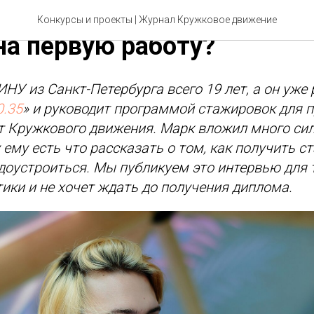
ки для программистов: к
Конкурсы и проекты
| Журнал Кружковое движение
на первую работу?
 из Санкт-Петербурга всего 19 лет, а он уже 
0.35
» и руководит программой стажировок для 
от Кружкового движения. Марк вложил много сил
 ему есть что рассказать о том, как получить с
оустроиться. Мы публикуем это интервью для т
ики и не хочет ждать до получения диплома.