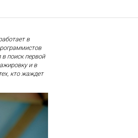
ак
работает в
программистов
 в поиск первой
тажировку и в
ех, кто жаждет