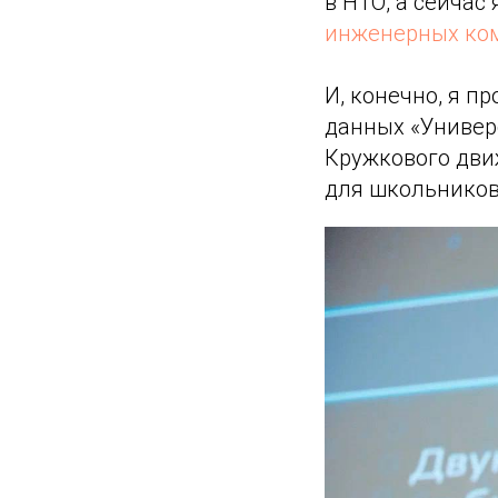
в НТО, а сейчас
инженерных ко
И, конечно, я п
данных «Универс
Кружкового дви
для школьников,