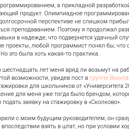
ограммированием, а прикладной разработкой,
ающий продукт. Олимпиадное программирован
в долгосрочной перспективе не слишком прибы
ться преподаванием. Поэтому я продолжал раз
авыки в надежде, что подвернётся удачный слу
е проекты, любой программист понял бы, что 
Но это была хоть какая-то практика.
в шестнадцать лет меня вряд ли возьмут на раб
той возможности, увидев пост в
группе Вконта
ажировки для школьников от «Университета 20
ение для меня уже тогда было брендом, которо
 подать заявку на стажировку в «Сколково».
орили с моим будущим руководителем, он сраз
 впоследствии взять в штат, но при условии хо