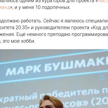
 являюсь одним из кураторов для проекта «
Нас
манд
», и у меня 10 подопечных.
родолжаю работать. Сейчас я являюсь специал
итета 20.35» и руководителем проекта «Код дл
жения. Ещё немного преподаю программирова
 это моё хобби.