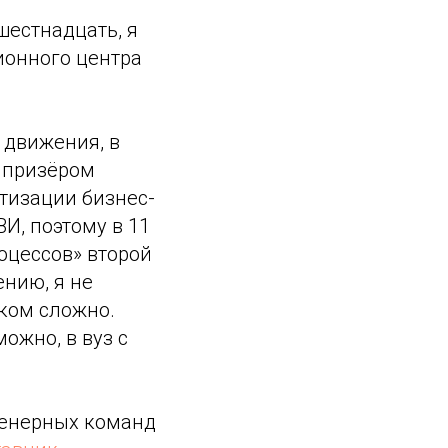
шестнадцать, я
ионного центра
 движения, в
л призёром
тизации бизнес-
И, поэтому в 11
оцессов» второй
ению, я не
шком сложно.
ожно, в вуз с
женерных команд