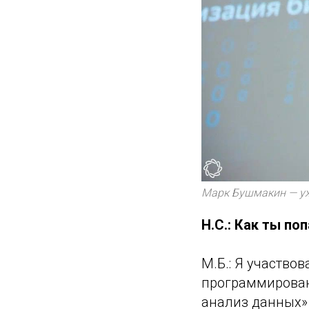
Марк Бушмакин — уж
Н.С.: Как ты по
М.Б.: Я участво
программировани
анализ данных» 