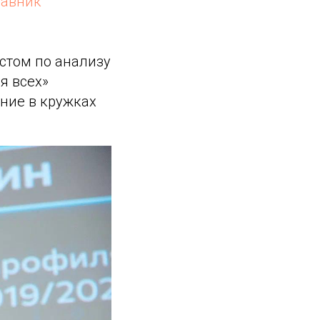
тавник
истом по анализу
я всех»
ние в кружках