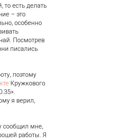
 то есть делать
ие – это
льно, особенно
вивать
чай. Посмотрев
они писались
оту, поэтому
кте
Кружкового
.35».
му я верил,
у сообщил мне,
рошей работы. Я