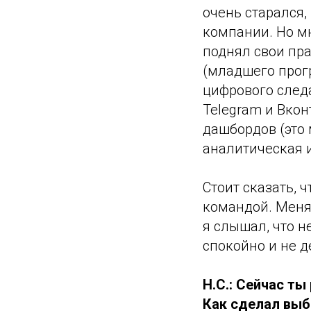
очень старался,
компании. Но мн
поднял свои пр
(младшего прог
цифрового след
Telegram и Вко
дашбордов (это 
аналитическая и
Стоит сказать, 
командой. Меня
я слышал, что н
спокойно и не 
Н.С.: Сейчас ты
Как сделал выбо