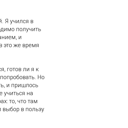
. Я учился в
одимо получить
анием, и
 это же время
, готов ли я к
 попробовать. Но
ть, и пришлось
 учиться на
х: то, что там
л выбор в пользу