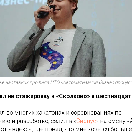
е наставник профиля НТО «Автоматизация бизнес процессо
пал на стажировку в «Сколково» в шестнадцат
вал во многих хакатонах и соревнованиях по
ю и разработке; ездил в «
Сириус
» на смену 
от Яндекса, где понял, что мне хочется больш