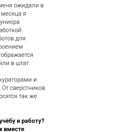
 меня ожидали в
 месяца я
жуниора
аботкой
ботов для
троением
отображается
яли в штат.
 кураторами и
 От сверстников
осятся так же
учёбу и работу?
их вместе