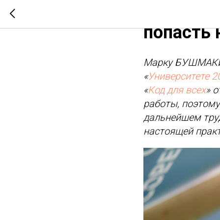
Стажиров
попасть 
Марку БУШМАКИНУ
«
Университете 2
«
Код для всех
» 
работы, поэтому
дальнейшем труд
настоящей практ