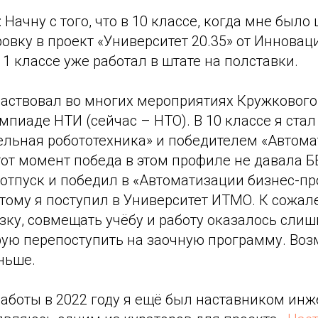
Начну с того, что в 10 классе, когда мне было 
овку в проект «Университет 20.35» от Инновац
 11 классе уже работал в штате на полставки.
частвовал во многих мероприятиях Кружкового
мпиаде НТИ (сейчас – НТО). В 10 классе я ста
ельная робототехника» и победителем «Автома
тот момент победа в этом профиле не давала БВ
 отпуск и победил в «Автоматизации бизнес-пр
этому я поступил в Университет ИТМО. К сожал
зку, совмещать учёбу и работу оказалось сли
ую перепоступить на заочную программу. Возм
ньше.
работы в 2022 году я ещё был наставником ин