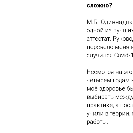
сложно?
М.Б.: Одиннадца
одной из лучших
аттестат. Руков
перевело меня 
случился Covid-
Несмотря на это
четырём годам в
моё здоровье бы
выбирать между
практике, а пос
учили в теории,
работы.