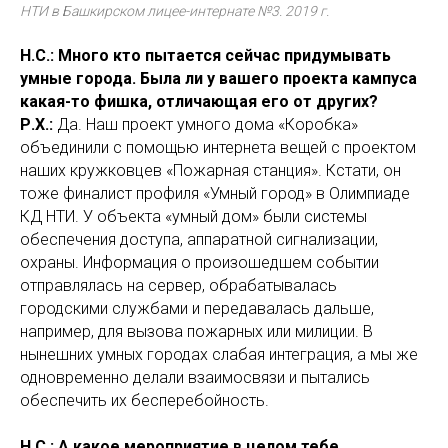
НТИ в Башкирском лицее-интернате №3. 2019 г.
Н.С.: Много кто пытается сейчас придумывать
умные города. Была ли у вашего проекта кампуса
какая-то фишка, отличающая его от других?
Р.Х.:
Да. Наш проект умного дома «Коробка»
объединили с помощью интернета вещей с проектом
наших кружковцев «Пожарная станция». Кстати, он
тоже финалист профиля «Умный город» в Олимпиаде
КД НТИ. У объекта «умный дом» были системы
обеспечения доступа, аппаратной сигнализации,
охраны. Информация о произошедшем событии
отправлялась на сервер, обрабатывалась
городскими службами и передавалась дальше,
например, для вызова пожарных или милиции. В
нынешних умных городах слабая интеграция, а мы же
одновременно делали взаимосвязи и пытались
обеспечить их бесперебойность.
Н.С.: А какое мероприятие в целом тебе