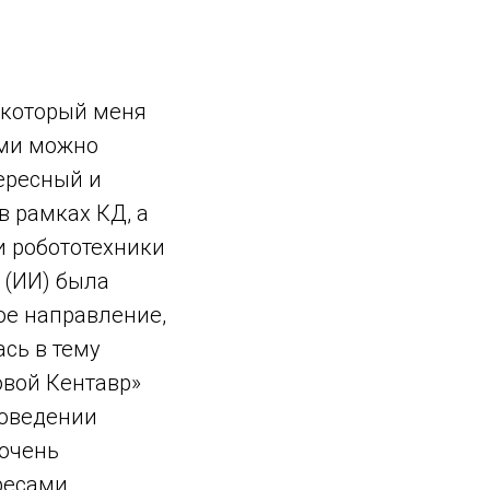
а который меня
ыми можно
тересный и
в рамках КД, а
и робототехники
 (ИИ) была
мое направление,
ась в тему
овой Кентавр»
поведении
 очень
ресами.