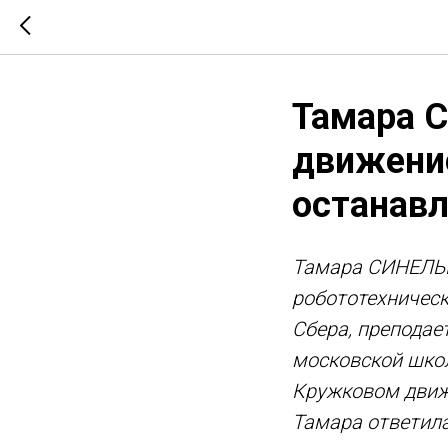
Тамара С
движение
останавл
Тамара СИНЕЛЬН
робототехническ
Сбера, препода
московской школ
Кружковом движе
Тамара ответил