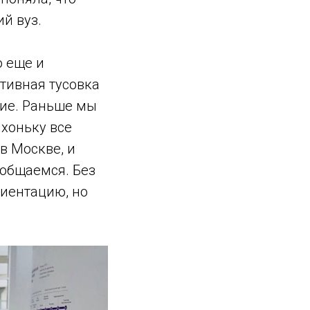
й вуз.
о еще и
тивная тусовка
тие. Раньше мы
хоньку все
в Москве, и
 общаемся. Без
риентацию, но