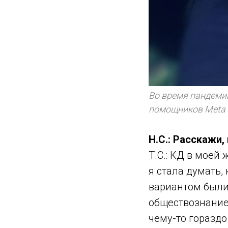
Во время пандеми
помощников Meta 
Н.С.: Расскажи,
Т.С.: КД в моей
я стала думать,
вариантом были
обществознанием
чему-то горазд