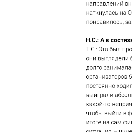
направлений вн
наткнулась на О
понравилось, за
Н.С.: А в сост
Т.С.: Это был п
они выглядели б
долго занималас
организаторов 
постоянно ходил
выиграли абсолю
какой-то неприя
чтобы выйти в ф
итоге на сам фи
ситуация – ниче