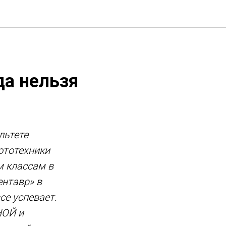
да нельзя
льтете
ототехники
м классам в
ентавр» в
се успевает.
НОЙ и