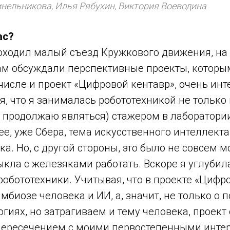
нельникова, Илья Рябухин, Виктория Воеводина
ас?
 проходил малый съезд Кружкового движения, н
там обсуждали перспективные проекты, котор
 числе и проект «Цифровой кентавр», очень ин
я, что я занималась робототехникой не только 
и продолжаю являться) стажером в лаборатори
ее, уже Сбера, тема искусственного интеллекта
ка. Но, с другой стороны, это было не совсем 
ыкла с железяками работать. Вскоре я углубил
обототехники. Учитывая, что в проекте «Цифр
мбиозе человека и ИИ, а, значит, не только о 
гиях, но затрагиваем и тему человека, проект
пересечением с моими первостепенными инте