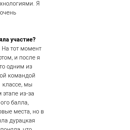
ехнологиями. Я
 очень
яла участие?
 На тот момент
том, и после я
то одним из
ной командой
1 классе, мы
 этапе из-за
ого балла,
вые места, но в
ыла дурацкая
 поняла, что