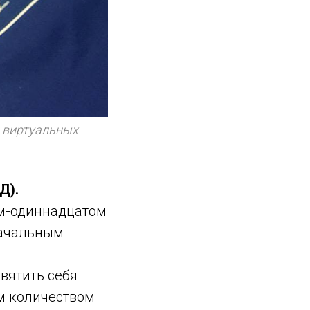
 виртуальных
Д).
том-одиннадцатом
начальным
святить себя
м количеством