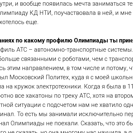
утри, и вообще появилась мечта заниматься т
лимпиаду КД НТИ, поучаствовала в ней, и мне
хотелось еще.
язаниях по какому профилю Олимпиады ты прин
рофиль АТС – автономно-транспортные системы.
ольше связанными с роботами, чем с транспор
ь этим направлением, в том числе и потому, ч
был Московский Политех, куда я с моей школь
а на кружок электротехники. Когда я была в 1
тно все хакатоны по треку АТС, хотя на втором
тной ситуации с подсчетом нам не хватило одн
инал. То есть мы занимали исключительно пер
нал Олимпиады не поехали. Сказать, что это б
го не сказать, но она многому нас научила, а я