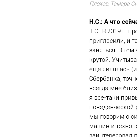
Плохов, Тамара Си
Н.С.: А что сейч
Т.С.: В 2019 г.
пригласили, и 
заняться. В том
крутой. Учитыва
еще являлась (
Сбербанка, точн
всегда мне близ
я все-таки прив
поведенческой р
мы говорим о си
машин и техноло
заинтересовал 