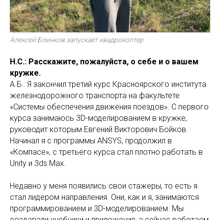
Алексей Блинков запускает квадрокоптер
Н.С.: Расскажите, пожалуйста, о себе и о вашем
кружке.
А.Б.: Я закончил третий курс Красноярского института
железнодорожного транспорта на факультете
«Системы обеспечения движения поездов». С первого
курса занимаюсь 3D-моделированием в кружке,
руководит которым Евгений Викторович Бойков.
Начинал я с программы ANSYS, продолжил в
«Компасе», с третьего курса стал плотно работать в
Unity и 3ds Max.
Недавно у меня появились свои стажеры, то есть я
стал лидером направления. Они, как и я, занимаются
программированием и 3D-моделированием. Мы
создавали учебники и приложения, а сейчас работаем