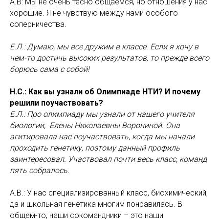
А.В: Мы не очень тесно общаемся, но отношения у нас
хорошие. Я не чувствую между нами особого
соперничества.
Е.Л.: Думаю, мы все дружим в классе. Если я хочу в
чем-то достичь высоких результатов, то прежде всего
борюсь сама с собой!
Н.С.: Как вы узнали об Олимпиаде НТИ? И почему
решили поучаствовать?
Е.Л.: Про олимпиаду мы узнали от нашего учителя
биологии, Елены Николаевны Ворониной. Она
агитировала нас поучаствовать, когда мы начали
проходить генетику, поэтому данный профиль
заинтересовал. Участвовал почти весь класс, команд
пять собралось.
А.В.: У нас специализированный класс, биохимический,
да и школьная генетика многим понравилась. В
общем-то, наши сокомандники – это наши