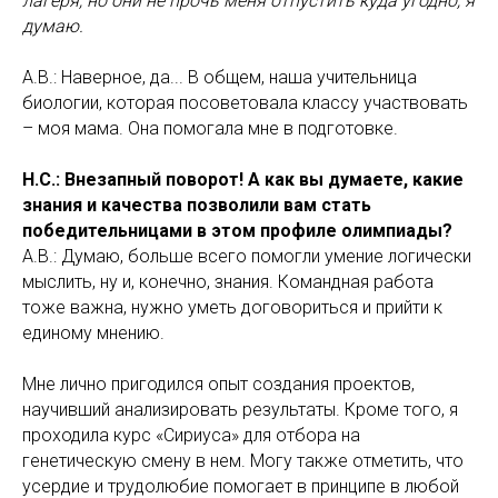
лагеря, но они не прочь меня отпустить куда угодно, я
думаю.
А.В.: Наверное, да... В общем, наша учительница
биологии, которая посоветовала классу участвовать
– моя мама. Она помогала мне в подготовке.
Н.С.: Внезапный поворот! А как вы думаете, какие
знания и качества позволили вам стать
победительницами в этом профиле олимпиады?
А.В.: Думаю, больше всего помогли умение логически
мыслить, ну и, конечно, знания. Командная работа
тоже важна, нужно уметь договориться и прийти к
единому мнению.
Мне лично пригодился опыт создания проектов,
научивший анализировать результаты. Кроме того, я
проходила курс «Сириуса» для отбора на
генетическую смену в нем. Могу также отметить, что
усердие и трудолюбие помогает в принципе в любой