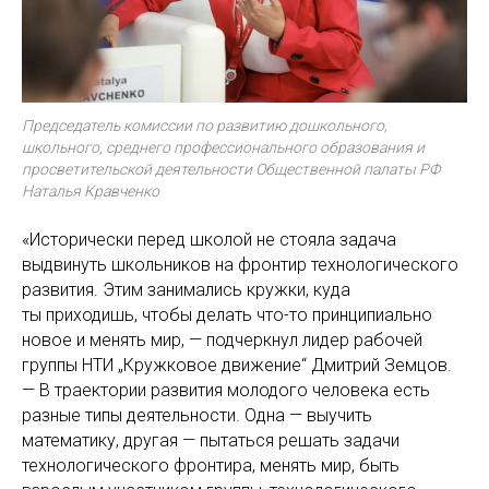
Председатель комиссии по развитию дошкольного,
школьного, среднего профессионального образования и
просветительской деятельности Общественной палаты РФ
Наталья Кравченко
«Исторически перед школой не стояла задача
выдвинуть школьников на фронтир технологического
развития. Этим занимались кружки, куда
ты приходишь, чтобы делать что-то принципиально
новое и менять мир, — подчеркнул лидер рабочей
группы НТИ „Кружковое движение“ Дмитрий Земцов.
— В траектории развития молодого человека есть
разные типы деятельности. Одна — выучить
математику, другая — пытаться решать задачи
технологического фронтира, менять мир, быть