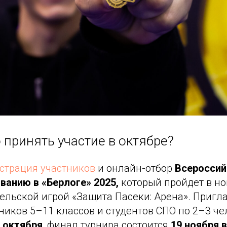
 принять участие в октябре?
страция участников
и онлайн-отбор
Всероссий
ванию в «Берлоге» 2025,
который пройдет в но
ельской игрой «Защита Пасеки: Арена». Пригл
иков 5–11 классов и студентов СПО по 2–3 че
 октября
, финал турнира состоится
19 ноября в