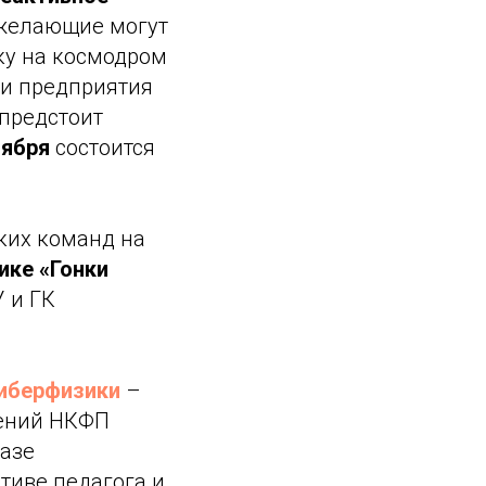
 желающие могут
ку на космодром
 и предприятия
предстоит
ктября
состоится
ких команд на
ике «Гонки
 и ГК
иберфизики
–
лений НКФП
базе
тиве педагога и