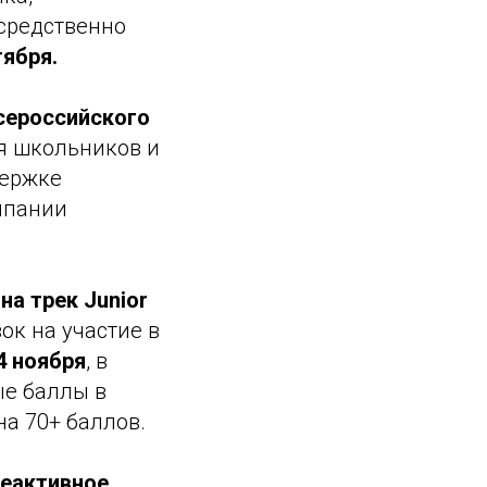
средственно
тября.
сероссийского
я школьников и
держке
мпании
на трек Junior
ок на участие в
4 ноября
, в
ые баллы в
на 70+ баллов.
Реактивное