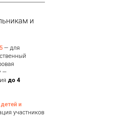
льникам и
5
— для
сственный
ровая
у —
ция
до 4
детей и
рация участников