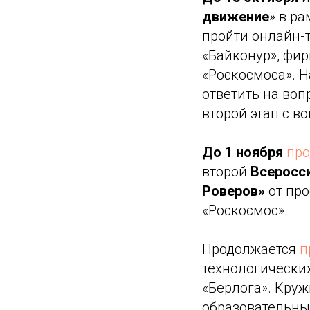
движение
» в р
пройти онлайн-
«Байконур», фи
«Роскосмоса». Н
ответить на воп
второй этап с в
До 1 ноября
про
второй
Всеросси
Роверов»
от про
«Роскосмос».
Продолжается
п
технологически
«Берлога». Кру
образовательных