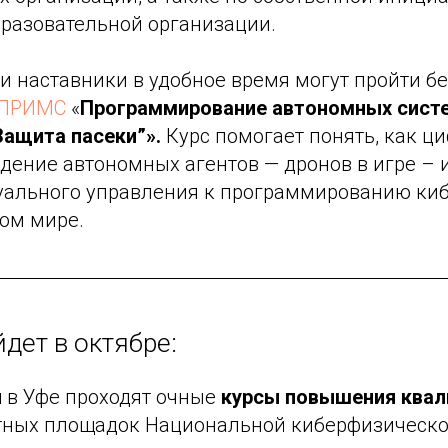
бразовательной организации.
 и наставники в удобное время могут пройти б
 ПРИМС
«
Программирование автономных систе
Защита пасеки”».
Курс помогает понять, как ц
дение автономных агентов — дронов в игре – 
туального управления к программированию ки
ном мире.
дет в октябре:
я
в Уфе проходят очные
курсы повышения ква
тных площадок Национальной киберфизическ