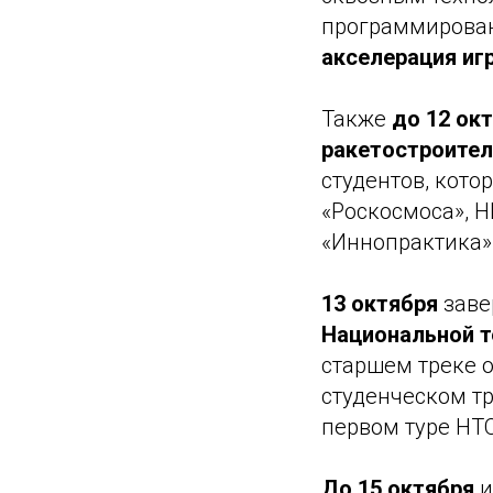
программирован
акселерация иг
Также
до 12 ок
ракетостроител
студентов, кото
«Роскосмоса», 
«Иннопрактика»
13 октября
заве
Национальной 
старшем треке 
студенческом т
первом туре НТ
До 15 октября
и