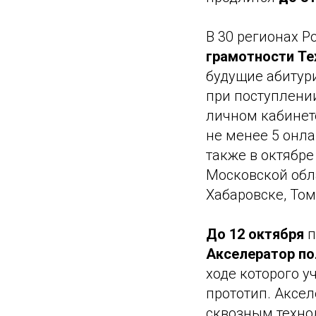
В 30 регионах Р
грамотности Те
будущие абитур
при поступлении
личном кабинет
не менее 5 онл
также в октябре
Московской обла
Хабаровске, Том
До 12 октября
п
Акселератор по
ходе которого у
прототип. Аксе
сквозным технол