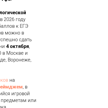
логической
 в 2026 году
баллов к ЕГЭ
ов можно в
успешно сдать
ени
4 октября
,
О в Москве и
де, Воронеже,
иков
на
геймджем
, в
ийся игровой
м предметам или
ка,