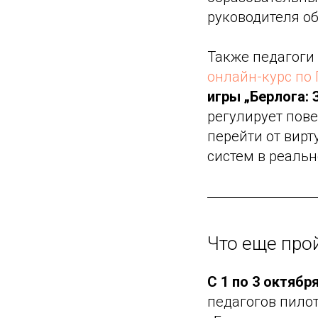
руководителя о
Также педагоги
онлайн-курс по
игры „Берлога: 
регулирует пове
перейти от вир
систем в реаль
Что еще прой
С 1 по 3 октябр
педагогов пило