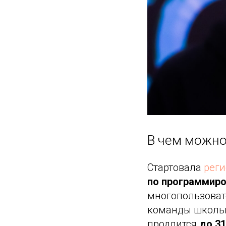
В чем можно
Стартовала
реги
по программиро
многопользоват
команды школьн
продлится
до 31