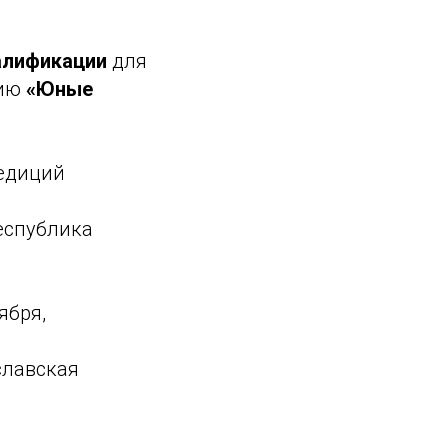
алификации
для
нию
«Юные
педиций
Республика
ября,
славская