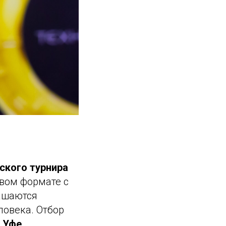
ского турнира
вом формате с
ашаются
ловека. Отбор
 Уфе.