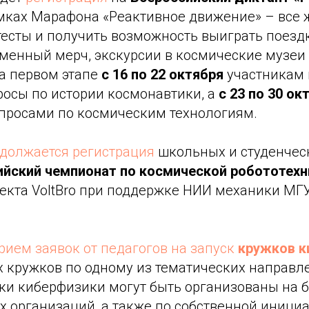
амках Марафона «Реактивное движение» – все
тесты и получить возможность выиграть поезд
рменный мерч, экскурсии в космические музеи
а первом этапе
с 16 по 22 октября
участникам 
росы по истории космонавтики, а
с 23 по 30 о
опросами по космическим технологиям.
должается регистрация
школьных и студенчес
йский чемпионат по космической робототехн
екта VoltBro при поддержке НИИ механики МГУ
рием заявок от педагогов на запуск
кружков к
х кружков по одному из тематических направ
жки киберфизики могут быть организованы на 
 организаций, а также по собственной инициа