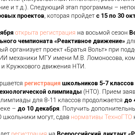
ие и т.д.). Следующий этап программы – непо
ровых проектов
, которая пройдет
с 15 по 30 ок
тября
открыта регистрация
на восьмой сезон
В
ьного чемпионата «Реактивное движение»
дл
рый организует проект «Братья Вольт» при под
НИИ механики МГУ имени М.В. Ломоносова, ко
 и Кружкового движения НТИ.
ршается
регистрация
школьников 5-7 классов 
технологической олимпиады
(НТО). Прием заяв
олимпиады для 8-11 классов продолжается
до 
реке –
до 10 декабря
. Получить дополнительн
О школьники могут, сдав
нормативы ТехноГТО
дет
регистрация
на
Всероссийский диктант «