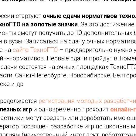
оссии стартуют
очные
сдачи нормативов техно
хноГТО на золотые значки
. За это достижение
иенты смогут получить до 10 дополнительных 
 в вузы. Записаться на сдачу очных норматив
е на
сайте ТехноГТО
– предварительно нужно 
айн-нормативов. Первые сдачи пройдут в Тюм
 сдачи состоятся на очных площадках ТехноГТ
сти, Санкт-Петербурге, Новосибирске, Белгоро
ске и др.
родолжается
регистрация молодых разработч
лезных игр
и одновременно проходит
онлайн-
частники могут создать или доработать имеющ
лератор посвящен разработке игр по школьны
огиям (искусственный интеллект, робототехни