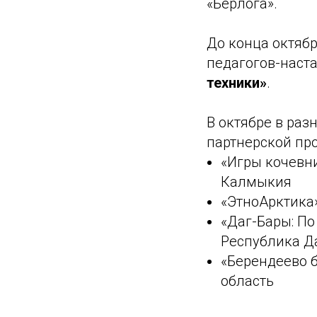
«Берлога».
До конца октяб
педагогов-наст
техники»
.
В октябре в раз
партнерской п
«Игры кочевни
Калмыкия
«ЭтноАрктика»
«Даг-Бары: По
Республика Д
«Берендеево б
область