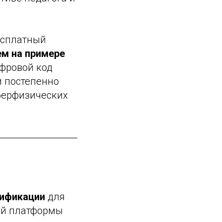
есплатный
м на примере
ифровой код
и постепенно
берфизических
лификации
для
ой платформы