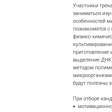
Участники трек
заниматься изу
особенностей м
познакомятся с
физико-химичес
культивировани
приготовление 
выделение ДНК,
методом полиме
микроорганизмо
будут полезны з
При отборе канд
мотивационное