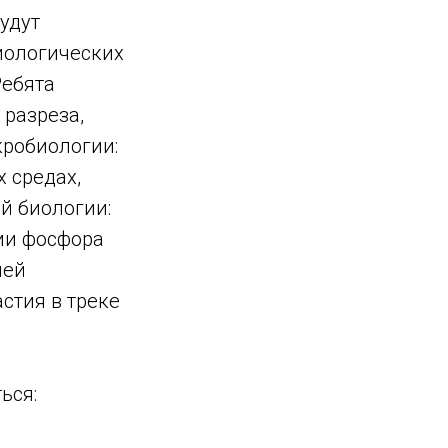
удут
иологических
Ребята
 разреза,
кробиологии:
 средах,
й биологии:
ии фосфора
ией
стия в треке
ься: