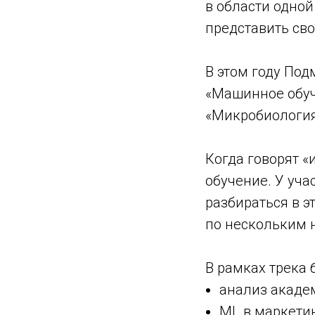
в области одной
представить св
В этом году По
«Машинное обуч
«Микробиология
Когда говорят 
обучение. У уча
разбираться в э
по нескольким 
В рамках трека 
анализ акаде
ML в маркетин