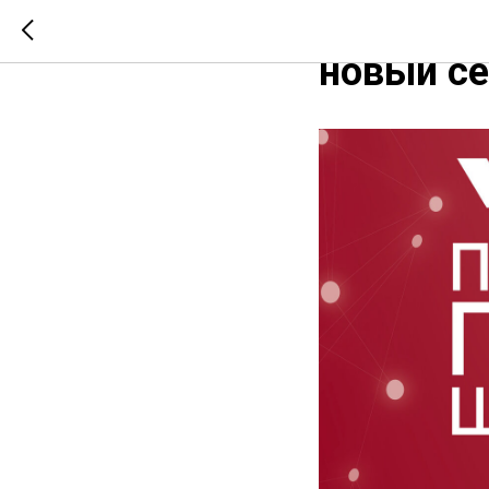
Подмоско
новый се