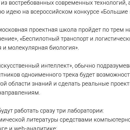
 из востребованных современных технологий, 
ою идею на всероссийском конкурсе «Большие
дмосковная проектная школа пройдет по трем 
ение», «Беспилотный транспорт и логистическ
 и молекулярная биология».
«искусственный интеллект», обычно подразум
стников одноименного трека будет возможност
той области знаний и сделать реальные проек
направлениям.
будут работать сразу три лаборатории:
мической литературы средствами компьютерно
ге и web-аналитике;