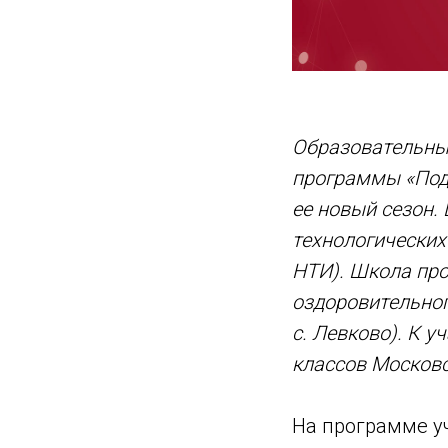
Образовательны
программы «Под
ее новый сезон.
технологических
НТИ). Школа прой
оздоровительног
с.
Левково). К у
классов Московс
На программе уч