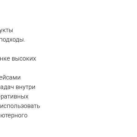
дукты
 подходы.
ынке высоких
кейсами
адач внутри
еративных
 использовать
ьютерного