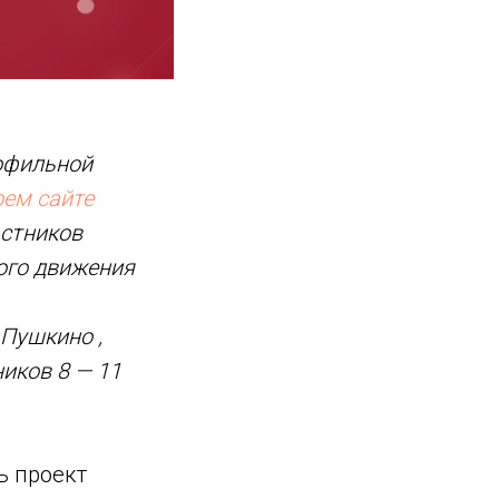
офильной
оем сайте
астников
ого движения
. Пушкино
,
иков 8 — 11
ь проект