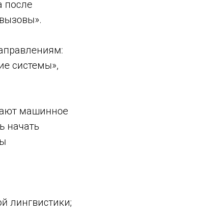
а после
 вызовы».
направлениям:
ие системы»,
евают машинное
ь начать
ты
й лингвистики;