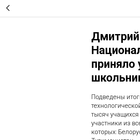
Дмитрий 
Национа
приняло 
школьник
Подведены итог
технологическо
тысяч учащихся 
участники из вс
которых: Белору