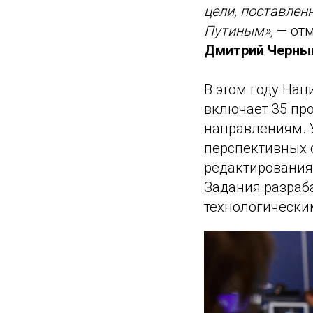
цели, поставле
Путиным»,
— отм
Дмитрий Черны
В этом году На
включает 35 про
направлениям. 
перспективных о
редактирования
Задания разраб
технологически