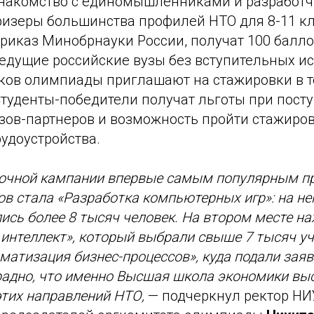
знакомство с единомышленниками и разработч
ризеры большинства профилей НТО для 8-11 кл
риказ Минобрнауки России, получат 100 балло
ведущие российские вузы без вступительных и
ков олимпиады приглашают на стажировки в 
Студенты-победители получат льготы при пост
зов-партнеров и возможность пройти стажиров
удоустройства.
вочной кампании впервые самым популярным п
в стала «Разработка компьютерных игр»: на не
ись более 8 тысяч человек. На втором месте на
интеллект», который выбрали свыше 7 тысяч уч
матизация бизнес-процессов», куда подали заяв
радно, что именно Высшая школа экономики вы
этих направлений НТО,
— подчеркнул ректор НИ