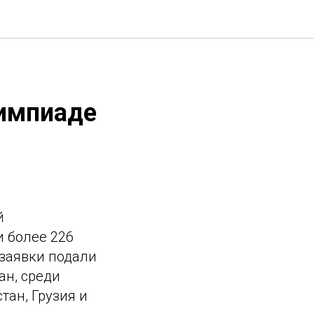
лимпиаде
й
и более 226
 заявки подали
ан, среди
тан, Грузия и