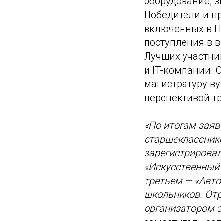
оборудование, 
Победители и п
включенных в П
поступления в 
Лучших участни
и IT-компании. 
магистратуру ву
перспективой тр
«По итогам зая
старшекласснико
зарегистрировал
«Искусственный 
третьем — «Авто
школьников. От
организатором 