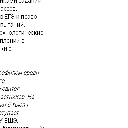
иками заданий.
ассов,
в ЕГЭ и право
спытаний.
технологические
уплении в
ки с
рофилем среди
го
ходится
астников. На
ки 5 тысяч
ступает
У ВШЭ,