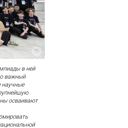
импиады в ней
то важный
и научные
крупнейшую
аны осваивают
ормировать
национальной