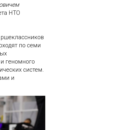
ровичем
ета НТО
таршеклассников
оходят по семи
мых
 и геномного
ических систем.
ами и