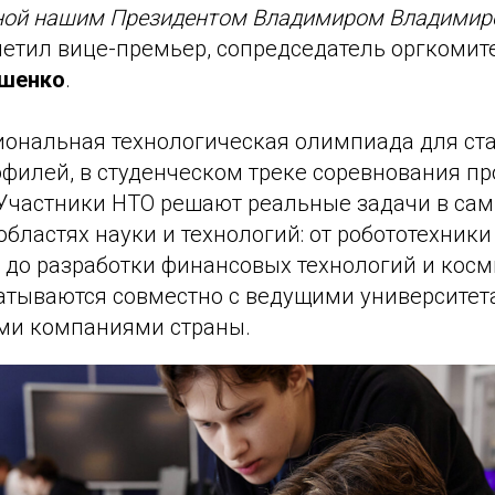
нной нашим Президентом Владимиром Владими
етил вице-премьер, сопредседатель оргкомит
шенко
.
циональная технологическая олимпиада для с
филей, в студенческом треке соревнования пр
Участники НТО решают реальные задачи в са
бластях науки и технологий: от робототехники
 до разработки финансовых технологий и косм
атываются совместно с ведущими университет
ми компаниями страны.