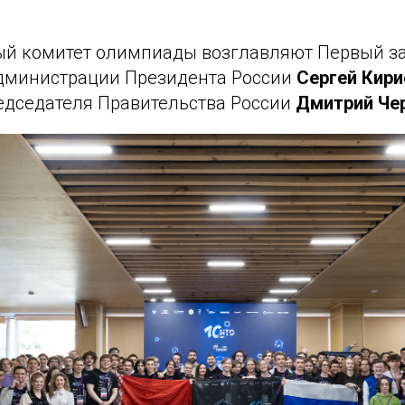
й комитет олимпиады возглавляют Первый з
дминистрации Президента России
Сергей Кири
едседателя Правительства России
Дмитрий Че