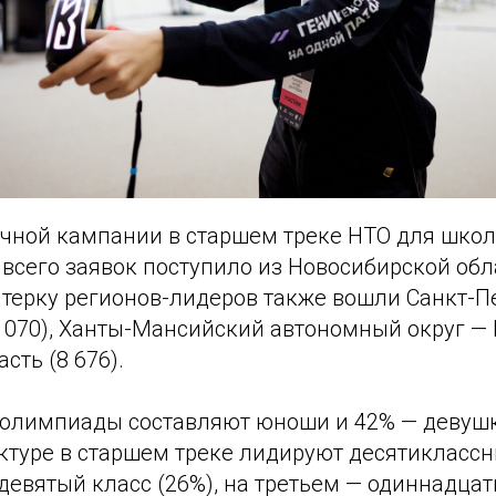
очной кампании в старшем треке НТО для шко
всего заявок поступило из Новосибирской обл
ятерку регионов-лидеров также вошли Санкт-Пе
2 070), Ханты-Мансийский автономный округ — 
сть (8 676).
 олимпиады составляют юноши и 42% — девушк
ктуре в старшем треке лидируют десятиклассни
девятый класс (26%), на третьем — одиннадцат