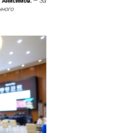
 Анисимов.
—
За
нного