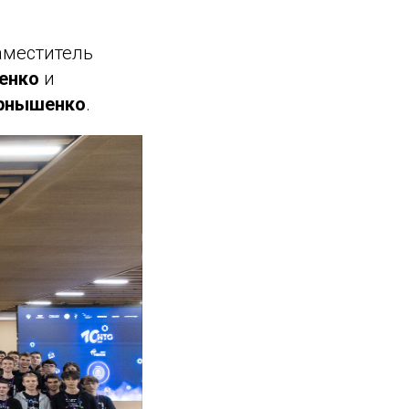
аместитель
енко
и
рнышенко
.