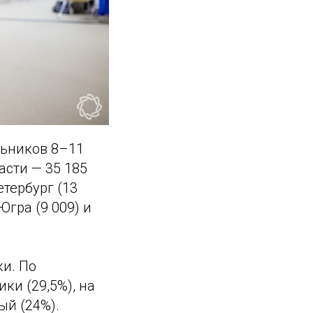
льников 8–11
асти — 35 185
тербург (13
Югра (9 009) и
и. По
ки (29,5%), на
ый (24%).