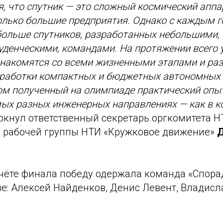
, что спутник — это сложный космический аппа
олько большие предприятия. Однако с каждым г
больше спутников, разработанных небольшими, 
денческими, командами. На протяжении всего у
знакомятся со всеми жизненными этапами и р
работки компактных и бюджетных автономных 
ом полученный на олимпиаде практический опы
ых разных инженерных направлениях — как в ко
еркнул ответственный секретарь оргкомитета Н
 рабочей группы НТИ «Кружковое движение»
чёте финала победу одержала команда «Спора
ве: Алексей Найденков, Денис Левент, Владисл