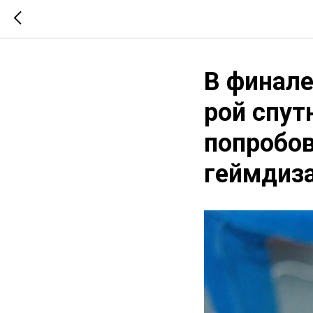
В финал
рой спут
попробов
геймдиз