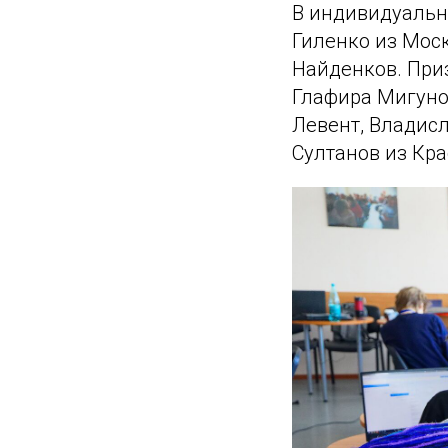
В индивидуальн
Гиленко из Мос
Найденков. При
Глафира Мигуно
Левент, Владисл
Султанов из Кра