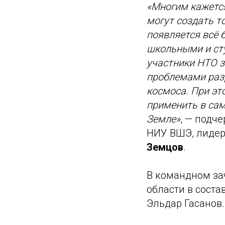
«Многим кажется
могут создать т
появляется всё 
школьными и сту
участники НТО 
проблемами раз
космоса. При эт
применить в сам
Земле»
, — подч
НИУ ВШЭ, лидер
Земцов
.
В командном за
области в соста
Эльдар Гасанов.