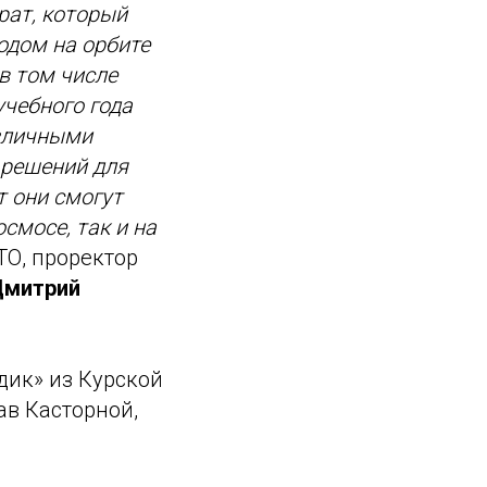
рат, который
одом на орбите
в том числе
чебного года
азличными
решений для
т они смогут
смосе, так и на
ТО, проректор
Дмитрий
дик» из Курской
ав Касторной,