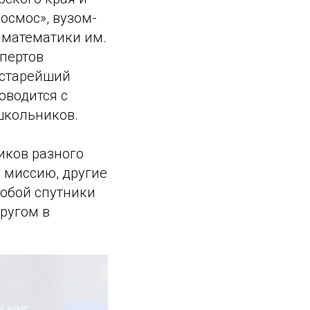
осмос», вузом-
 математики им.
спертов
 старейший
оводится с
школьников.
иков разного
 миссию, другие
собой спутники
другом в