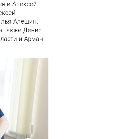
ев и Алексей
ексей
Илья Алешин,
а также Денис
бласти и Арман