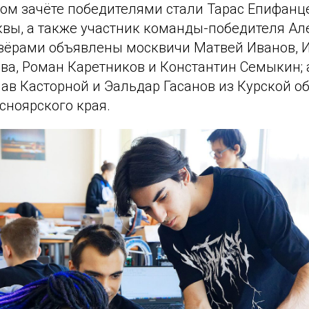
ом зачёте победителями стали Тарас Епифанц
квы, а также участник команды-победителя Ал
зёрами объявлены москвичи Матвей Иванов, 
ва, Роман Каретников и Константин Семыкин; 
ав Касторной и Эальдар Гасанов из Курской о
сноярского края.