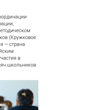
координации
рации,
методическом
ков (Кружковое
я — страна
ийским
частия в
сяч школьников