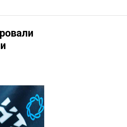
ировали
 и