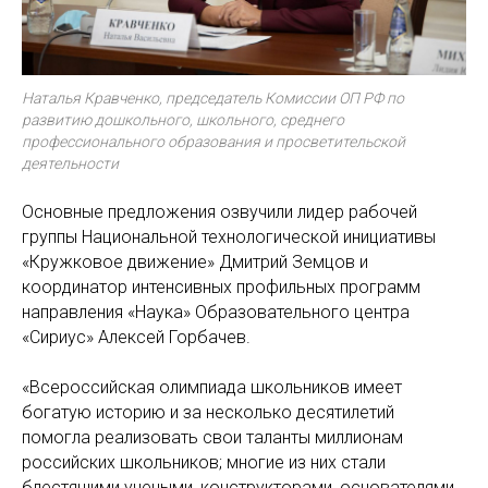
Наталья Кравченко, председатель Комиссии ОП РФ по
развитию дошкольного, школьного, среднего
профессионального образования и просветительской
деятельности
Основные предложения озвучили лидер рабочей
группы Национальной технологической инициативы
«Кружковое движение» Дмитрий Земцов и
координатор интенсивных профильных программ
направления «Наука» Образовательного центра
«Сириус» Алексей Горбачев.
«Всероссийская олимпиада школьников имеет
богатую историю и за несколько десятилетий
помогла реализовать свои таланты миллионам
российских школьников; многие из них стали
блестящими учеными, конструкторами, основателями