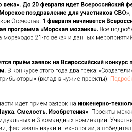
о века». До 20 февраля идет Всероссийский ф
Морское поздравление для участников СВО»
ков Отечества.
1 февраля начинается Всеросс
ая программа «Морская мозаика».
Все подроб
а мореходов 21-го века» и данных мероприяти
ится приём заявок на Всероссийский конкурс 
ом.
В конкурсе этого года два трека: «Создател
трибьюторы» (вклад в чужие проекты).
Подробн
ласти идет приём заявок на
инженерно-технол
аука. Смелость. Изобретения»
. Проекты мож
идуальных и 3 командных номинации. Участн
ии, фестиваль науки и технологии, а победите