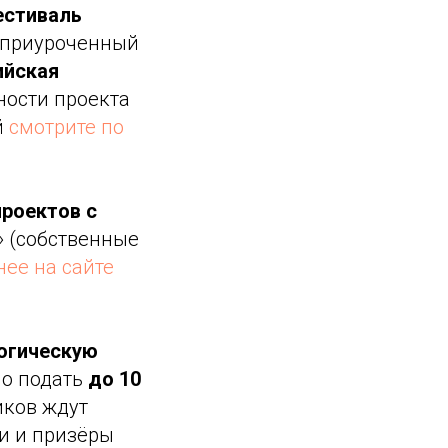
естиваль
, приуроченный
ийская
ности проекта
й
смотрите по
проектов с
и» (собственные
ее на сайте
огическую
но подать
до 10
иков ждут
ли и призёры