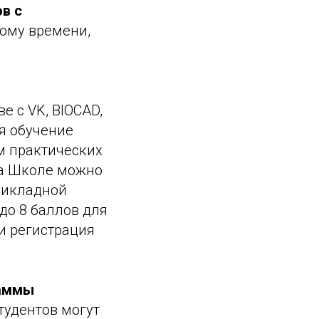
в с
кому времени,
е с VK, BIOCAD,
ля обучение
м практических
 На Школе можно
рикладной
до 8 баллов для
и регистрация
раммы
тудентов могут