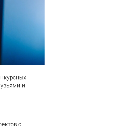
онкурсных
рузьями и
оектов с