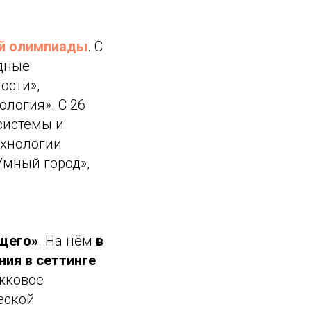
ой олимпиады
. С
одные
ости»,
логия». С 26
системы и
ехнологии
Умный город»,
ущего»
. На нём
в
ния в сеттинге
жковое
еской