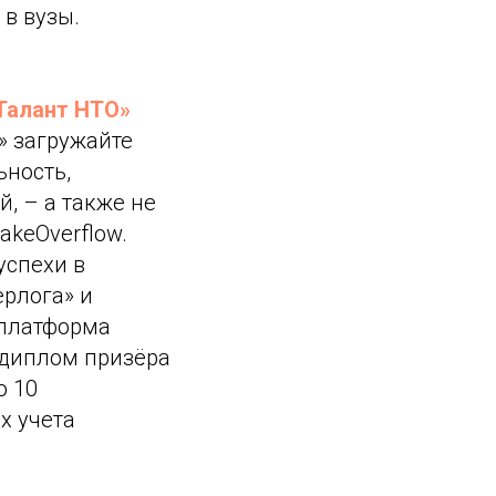
в вузы.
Талант НТО»
» загружайте
ьность,
, – а также не
takeOverflow.
успехи в
рлога» и
 платформа
 диплом призёра
о 10
х учета