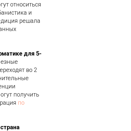
гут относиться
банистика и
педиция решала
ванных
матике для 5-
лезные
ереходят во 2
лнительные
тенции
могут получить
трация
по
 страна