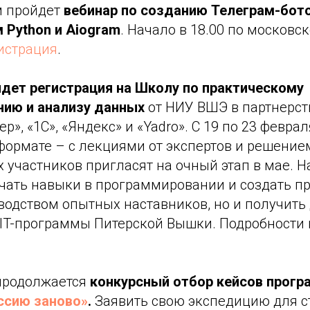
м пройдет
вебинар по созданию Телеграм-бото
 Python и Aiogram
. Начало в 18.00 по московс
истрация
.
идет регистрация на Школу по практическому
нию и анализу данных
от НИУ ВШЭ в партнерств
р», «1С», «Яндекс» и «Yadro». С 19 по 23 февра
формате – с лекциями от экспертов и решение
х участников пригласят на очный этап в мае.
ачать навыки в программировании и создать п
водством опытных наставников, но и получить 
 IT-программы Питерской Вышки. Подробности 
родолжается
конкурсный отбор кейсов прог
ссию заново»
.
Заявить свою экспедицию для с