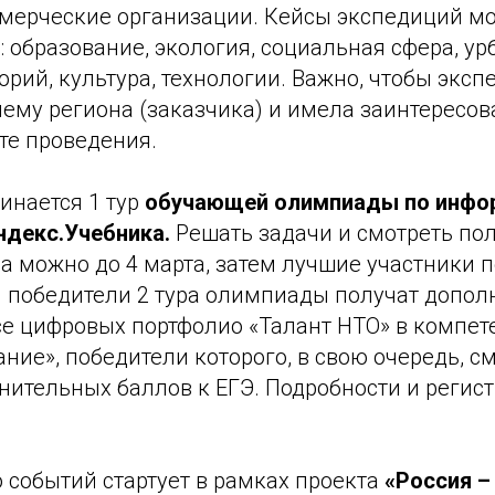
ммерческие организации. Кейсы экспедиций мо
 образование, экология, социальная сфера, ур
орий, культура, технологии. Важно, чтобы экс
ему региона (заказчика) и имела заинтересо
те проведения.
инается 1 тур
обучающей олимпиады по инфор
ндекс.Учебника.
Решать задачи и смотреть по
а можно до 4 марта, затем лучшие участники п
 и победители 2 тура олимпиады получат допо
се цифровых портфолио «Талант НТО» в компе
ие», победители которого, в свою очередь, с
лнительных баллов к ЕГЭ. Подробности и регис
 событий стартует в рамках проекта
«Россия –