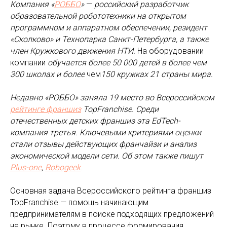
Компания «
РОББО
»
—
российский разработчик
образовательной робототехники на открытом
программном и аппаратном обеспечении, резидент
«Сколково» и Технопарка Санкт-Петербурга, а также
член Кружкового движения НТИ.
На оборудовании
компании
обучается более 50 000 детей в более чем
300 школах и более
чем
150 кружках 21 страны мира.
Недавно «РОББО» заняла 19 место во Всероссийском
рейтинге франшиз
TopFranchise. Среди
отечественных детских франшиз эта EdTech-
компания третья. Ключевыми критериями оценки
стали отзывы действующих франчайзи и анализ
экономической модели сети. Об этом также пишут
Plus-one
,
Robogeek
.
Основная задача Всероссийского рейтинга франшиз
TopFranchise — помощь начинающим
предпринимателям в поиске подходящих предложений
на рынке. Поэтому в процессе формирования