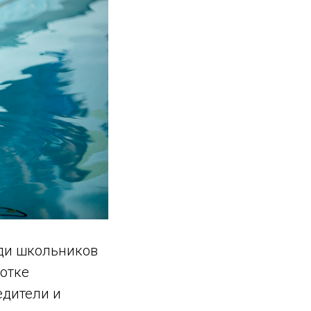
еди школьников
ботке
едители и