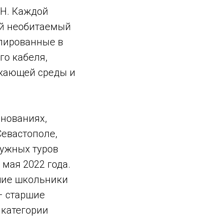
ОН. Каждой
ый необитаемый
лированные в
го кабеля,
ужающей среды и
нованиях,
Севастополе,
ружных туров
 мая 2022 года.
дшие школьники
 – старшие
 категории