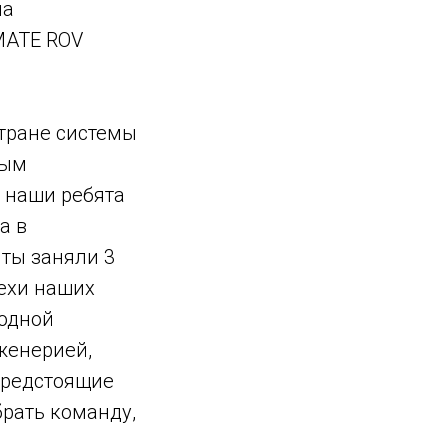
на
MATE ROV
тране системы
ным
у наши ребята
а в
нты заняли 3
ехи наших
водной
женерией,
предстоящие
рать команду,