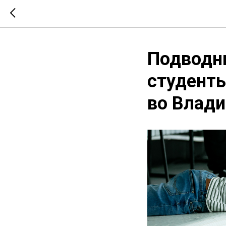
Подводны
студенты
во Влади