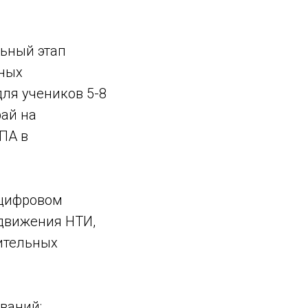
льный этап
мных
для учеников 5-8
рай на
ПА в
 цифровом
движения НТИ,
нительных
ваний: