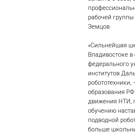
профессиональн
рабочей группы
Земцов.
«Сильнейшая шк
Владивостоке в
федерального у
институтов Дал
робототехники,
образования РФ
движения НТИ, 
обучению наста
подводной робо
больше школьник