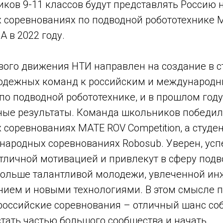
иков 9-11 классов будут представлять Россию 
соревнованиях по подводной робототехнике 
А в 2022 году.
вого движения НТИ направлен на создание в с
одежных команд к российским и международ
по подводной робототехнике, и в прошлом год
ные результаты. Команда школьников победил
соревнованиях MATE ROV Competition, а студе
народных соревнованиях Robosub. Уверен, усп
отличной мотивацией и привлекут в сферу под
больше талантливой молодежи, увлеченной ин
ием и новыми технологиями. В этом смысле 
российские соревнования – отличный шанс соб
 стать частью большого сообщества и начать