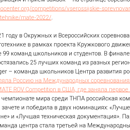
bocenter.org/competitions/vserossijskie-sorevnova
otehnike/mate-2022/
.
1 году в Окружных и Всероссийских соревнова
тотехнике в рамках проекта Кружкового движ
 99 команд школьников и студентов. В финале
остязались 25 лучших команд из разных регио
nger – команда школьников Центра развития р
ляла Россию на Международных соревнования
ATE ROV Competition в США, где заняла первое
чемпионате мира среди ТНПА российская ком
 зачете и победила в двух номинациях: «Лучш
йне» и «Лучшая техническая документация». П
оманда центра стала третьей на Международн