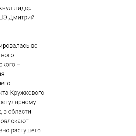
кнул лидер
ВШЭ Дмитрий
ировалась во
чного
ского –
ия
шего
екта Кружкового
 регулярному
 в области
 вовлекают
вно растущего