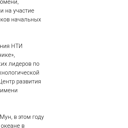
Тюмени,
и на участие
иков начальных
ения НТИ
ике»,
ких лидеров по
хнологической
Центр развития
 имени
Мун, в этом году
 океане в