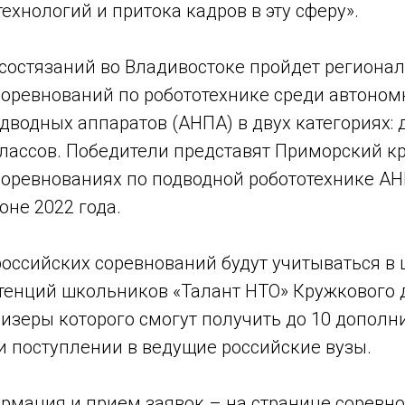
ехнологий и притока кадров в эту сферу».
 состязаний во Владивостоке пройдет региона
соревнований по робототехнике среди автоно
водных аппаратов (АНПА) в двух категориях: 
классов. Победители представят Приморский к
соревнованиях по подводной робототехнике АН
не 2022 года.
российских соревнований будут учитываться в
тенций школьников «Талант НТО» Кружкового 
ризеры которого смогут получить до 10 допол
и поступлении в ведущие российские вузы.
рмация и прием заявок – на странице соревно