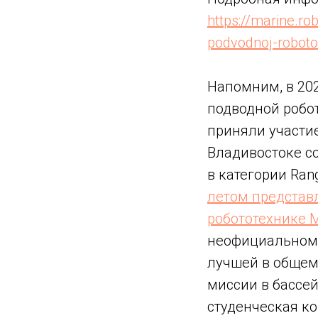
https://marine.ro
podvodnoj-robot
Напомним, в 202
подводной робо
приняли участие
Владивостоке с
в категории Ra
летом представ
робототехнике M
неофициальном 
лучшей в общем
миссии в бассе
студенческая к