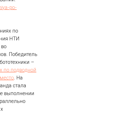
niya-po-
ниях по
ения НТИ
 во
нов. Победитель
обототехники –
х по подводной
 место
. На
анда стала
ее выполнении
араллельно
ых