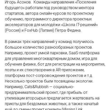
Игорь Асонов. Команды направления «Поселения
будущего» работали под руководством ментора
стартапов, автора онлайн-курсов по проектному
обучению, программного директора проектных
акселераторов для молодёжи «Школа IT-решений»
(Россия) и FoxHub (Латвия) Петра Федина.
В рамках трёх направлений у команд получилось
большое количество разнообразных проектов.
Например, проект умной парковки, SaaS-платформа
для управления многоквартирным домом, игра для
обучения физике, бот для регистрации на мероприятия,
поэты и их стихотворения в AR-приложении,
платформа пост-сопровождения проектов и т.д.
Несколько проектов были посвящены экологии.
Например, Cats&Rubbish — социально-
предпринимательский проект, где прибыль от
утилизации вторсырья предлагается жертвовать на
приюты для бездомных животных, а также начатый
ещё до смены проект команды Missing Link,