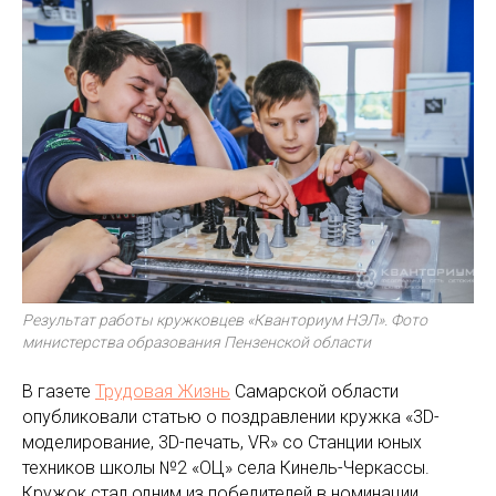
Результат работы кружковцев «Кванториум НЭЛ». Фото
министерства образования Пензенской области
В газете
Трудовая Жизнь
Самарской области
опубликовали статью о поздравлении кружка «3D-
моделирование, 3D-печать, VR» со Станции юных
техников школы №2 «ОЦ» села Кинель-Черкассы.
Кружок стал одним из победителей в номинации