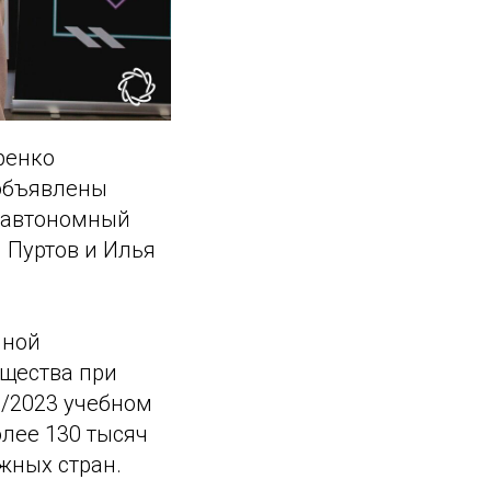
ренко
 объявлены
й автономный
 Пуртов и Илья
нной
ущества при
2/2023 учебном
олее 130 тысяч
жных стран.