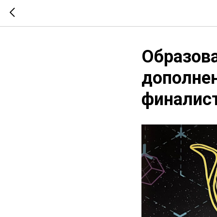
Образова
дополнен
финалис