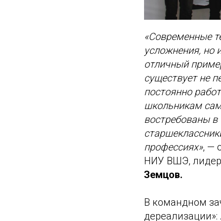
«Современные те
усложнения, но 
отличный пример
существует не п
постоянно работ
школьникам сам
востребованы в 
старшеклассники
профессиях»
, —
НИУ ВШЭ, лидер
Земцов.
В командном за
дереализации»: 