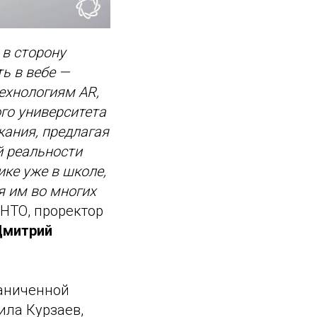
 в сторону
ь в вебе —
ехнологиям AR,
ого университета
жания, предлагая
й реальности
ике уже в школе,
я им во многих
 НТО, проректор
Дмитрий
раниченной
ила Курзаев,