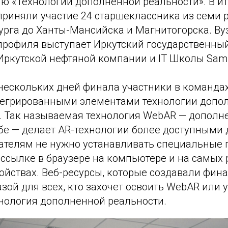
лю «Технологии дополненной реальности». В и
риняли участие 24 старшеклассника из семи р
урга до Ханты-Мансийска и Магнитогорска. Ву
профиля выступает Иркутский государственный
Иркутской нефтяной компании и IT Школы Sam
нескольких дней финала участники в команда
нтегрированными элементами технологии допо
). Так называемая технология WebAR — дополн
ебе — делает AR-технологии более доступными
ателям не нужно устанавливать специальные
 ссылке в браузере на компьютере и на самых
йствах. Веб-ресурсы, которые создавали фина
азой для всех, кто захочет освоить WebAR или у
хнология дополненной реальности.