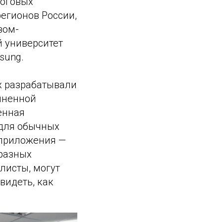
тоговых
егионов России,
зом-
 университет
sung.
х разрабатывали
лненной
енная
 для обычных
 приложения —
 разных
листы, могут
видеть, как