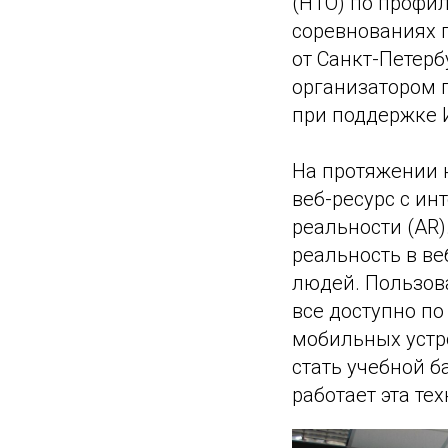
(НТО) по профи
соревнованиях п
от Санкт-Петерб
организатором 
при поддержке 
На протяжении 
веб-ресурс с и
реальности (AR
реальность в в
людей. Пользов
все доступно по
мобильных устро
стать учебной б
работает эта те