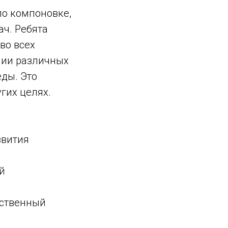
о компоновке,
ч. Ребята
во всех
нии различных
еды. Это
гих целях.
звития
й
рственный