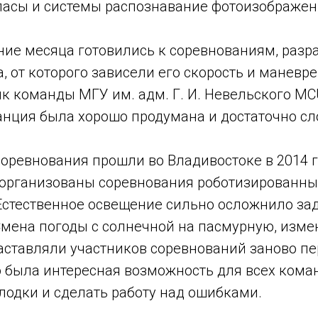
асы и системы распознавание фотоизображен
ние месяца готовились к соревнованиям, разр
, от которого зависели его скорость и маневре
к команды МГУ им. адм. Г. И. Невельского MCU
анция была хорошо продумана и достаточно сл
оревнования прошли во Владивостоке в 2014 г.,
ь организованы соревнования роботизированны
 Естественное освещение сильно осложнило за
Смена погоды с солнечной на пасмурную, изм
аставляли участников соревнований заново п
о была интересная возможность для всех кома
лодки и сделать работу над ошибками.