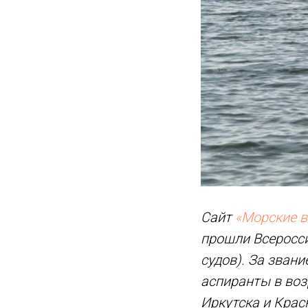
Сайт
«Морские в
прошли Всеросс
судов). За зван
аспиранты в возр
Иркутска и Кра