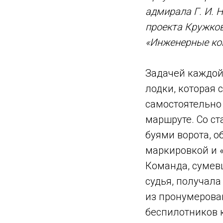
адмирала Г. И. 
проекта Кружко
«Инженерные кон
Задачей каждой
лодки, которая
самостоятельно
маршруте. Со с
буями ворота, о
маркировкой и «
Команда, сумевш
судья, получал
из пронумерова
беспилотников 