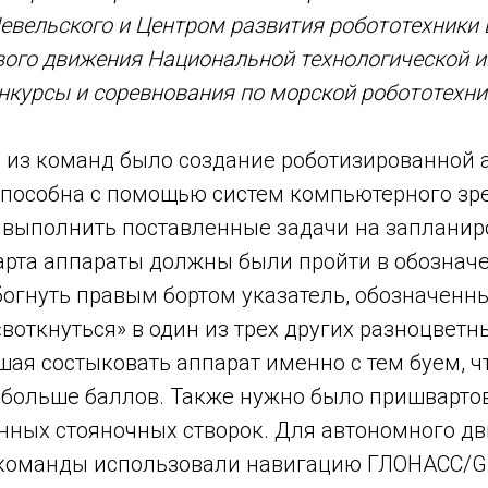
Невельского и Центром развития робототехники 
вого движения Национальной технологической 
курсы и соревнования по морской робототехни
 из команд было создание роботизированной
 способна с помощью систем компьютерного зр
 выполнить поставленные задачи на заплани
тарта аппараты должны были пройти в обозна
богнуть правым бортом указатель, обозначенн
воткнуться» в один из трех других разноцветны
ая состыковать аппарат именно с тем буем, ч
а больше баллов. Также нужно было пришвартов
нных стояночных створок. Для автономного д
команды использовали навигацию ГЛОНАСС/GP