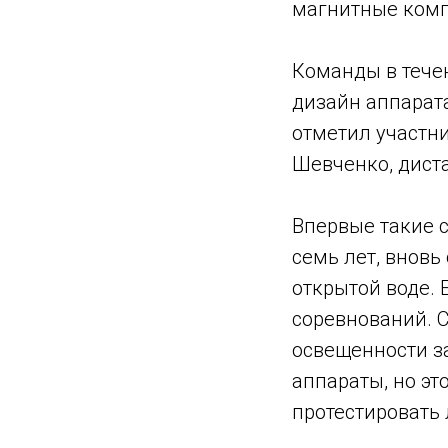
магнитные комп
Команды в тече
дизайн аппарата
отметил участни
Шевченко, дист
Впервые такие с
семь лет, внов
открытой воде.
соревнований. 
освещенности з
аппараты, но эт
протестировать 