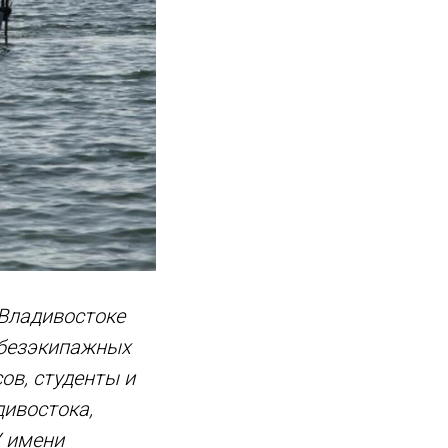
 Владивостоке
(безэкипажных
ов, студенты и
дивостока,
У имени