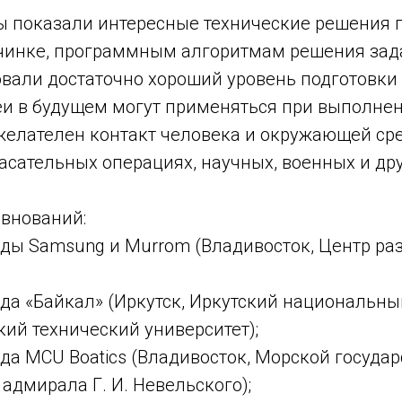
 показали интересные технические решения п
чинке, программным алгоритмам решения зада
вали достаточно хороший уровень подготовки 
деи в будущем могут применяться при выполне
ежелателен контакт человека и окружающей ср
сательных операциях, научных, военных и дру
евнований:
нды Samsung и Murrom (Владивосток, Центр ра
нда «Байкал» (Иркутск, Иркутский национальны
ий технический университет);
да MCU Boatics (Владивосток, Морской госуда
 адмирала Г. И. Невельского);