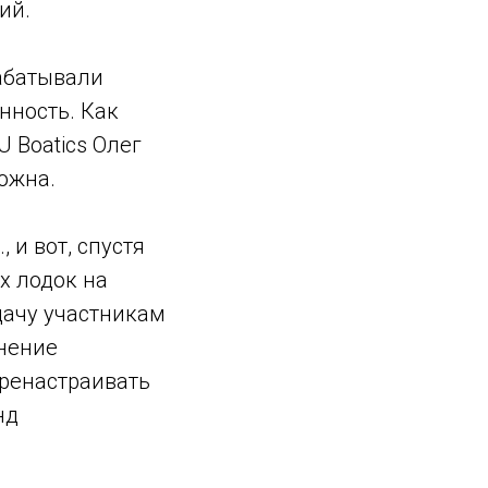
ий.
абатывали
нность. Как
 Boatics Олег
ожна.
 и вот, спустя
х лодок на
дачу участникам
енение
еренастраивать
нд