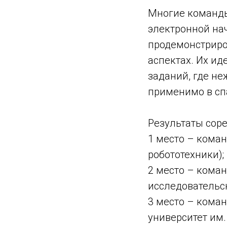
Многие команды
электронной на
продемонстриро
аспектах. Их и
заданий, где н
применимо в спа
Результаты сор
1 место – кома
робототехники);
2 место – кома
исследовательск
3 место – коман
университет им.