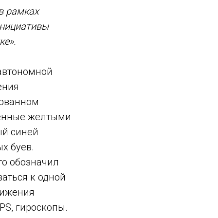
в рамках
инициативы
ке».
 автономной
ения
рованном
ченные желтыми
ый синей
х буев.
то обозначил
аться к одной
вижения
S, гироскопы.