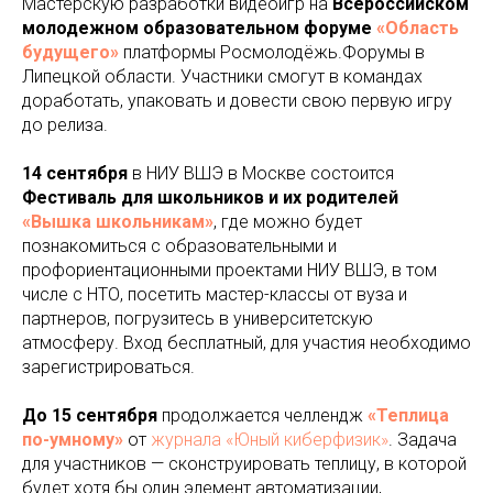
Мастерскую разработки видеоигр на
Всероссийском
молодежном образовательном форуме
«Область
будущего»
платформы Росмолодёжь.Форумы в
Липецкой области. Участники смогут в командах
доработать, упаковать и довести свою первую игру
до релиза.
14 сентября
в НИУ ВШЭ в Москве состоится
Фестиваль для школьников и их родителей
«Вышка школьникам»
, где можно будет
познакомиться с образовательными и
профориентационными проектами НИУ ВШЭ, в том
числе с НТО, посетить мастер-классы от вуза и
партнеров, погрузитесь в университетскую
атмосферу. Вход бесплатный, для участия необходимо
зарегистрироваться.
До 15 сентября
продолжается челлендж
«Теплица
по-умному»
от
журнала «Юный киберфизик»
. Задача
для участников — сконструировать теплицу, в которой
будет хотя бы один элемент автоматизации,