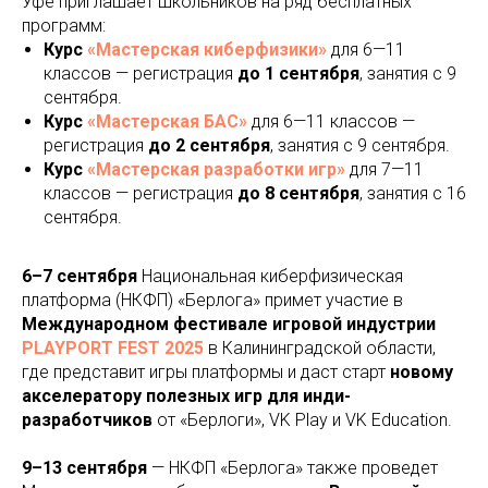
Уфе приглашает школьников на ряд бесплатных
программ:
Курс
«Мастерская киберфизики»
для 6—11
классов — регистрация
до 1 сентября
, занятия с 9
сентября.
Курс
«Мастерская БАС»
для 6—11 классов —
регистрация
до 2 сентября
, занятия с 9 сентября.
Курс
«Мастерская разработки игр»
для 7—11
классов — регистрация
до 8 сентября
, занятия с 16
сентября.
6–7 сентября
Национальная киберфизическая
платформа (НКФП) «Берлога» примет участие в
Международном фестивале игровой индустрии
PLAYPORT FEST 2025
в Калининградской области,
где представит игры платформы и даст старт
новому
акселератору полезных игр для инди-
разработчиков
от «Берлоги», VK Play и VK Education.
9–13 сентября
— НКФП «Берлога» также проведет