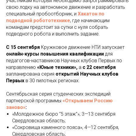
участникам которых необходимо запрограммировать
свою лодку на автономное движение и разработать
специальный пробоотборник, и
Хакатон по
подводной робототехнике
, где начинающим
командам предстоит за сутки с нуля собрать
подводного робота и выполнить задание.
С 15 сентября
Кружковое движение НТИ запускает
онлайн-курсы повышения квалификации
для
педагогов-наставников Научных клубов Первых по
направлению
«Юные техники»,
а
с 22 сентября
запланирована серия
открытий Научных клубов
Первых
в 30 пилотных регионах.
Сентябрьская серия студенческих экспедиций
партнерской программы
«Открываем Россию
заново»
:
«Молодежное бюро “5 этаж”»,
3—13 сентября
Свердловская область;
«Сокровища каменного пояса», 4—12 сентября,
Свердловская область;