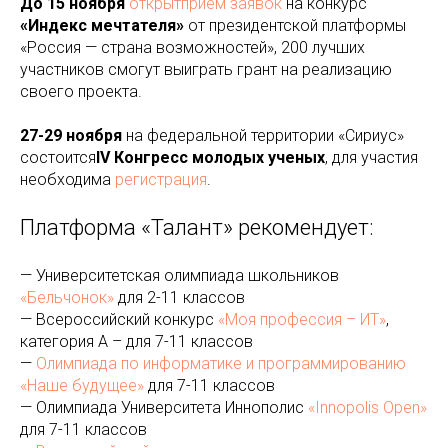
До 15 ноября
открытприем заявок
на
конкурс
«Индекс мечтателя»
от президентской платформы
«Россия — страна возможностей», 200 лучших
участников смогут выиграть грант на реализацию
своего проекта.
27-29 ноября
на федеральной территории «Сириус»
состоится
IV
Конгресс молодых ученых
, для участия
необходима
регистрация
.
Платформа «Талант» рекомендует:
— Университетская олимпиада школьников
«Бельчонок»
для 2-11 классов
— Всероссийский конкурс
«Моя профессия – ИТ»
,
категория А – для 7-11 классов
—
Олимпиада по информатике и программированию
«Наше будущее»
для 7-11 классов
— Олимпиада Университета Иннополис
«Innopolis Open»
для 7-11 классов