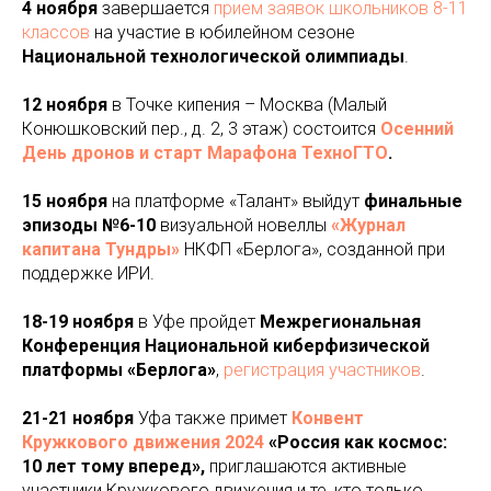
4 ноября
завершается
прием заявок школьников 8-11
классов
на участие в юбилейном сезоне
Национальной технологической олимпиады
.
12 ноября
в Точке кипения – Москва (Малый
Конюшковский пер., д. 2, 3 этаж)
состоится
Осенний
День дронов и старт Марафона ТехноГТО
.
15 ноября
на платформе «Талант» выйдут
финальные
эпизоды №6-10
визуальной новеллы
«Журнал
капитана Тундры»
НКФП «Берлога», созданной при
поддержке ИРИ.
18-19 ноября
в Уфе пройдет
Межрегиональная
Конференция Национальной киберфизической
платформы «Берлога»
,
регистрация участников
.
21-21 ноября
Уфа также примет
Конвент
Кружкового движения 2024
«Россия как космос:
10 лет тому вперед»,
приглашаются активные
участники Кружкового движения и те, кто только