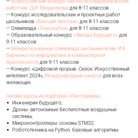
—
Всероссийский конкурс научно-исследовательских
работ им. Д.И. Менделеева
для 8-11 классов
— Конкурс исследовательских и проектных работ
школьников
«Высший пилотаж»
для 8-11 классов
— Олимпиада
«Технокубок»
для 8-11 классов
— Образовательный конкурс
«Звезда будущего»
для
9-11 классов
—
Межрегиональная олимпиада школьников им. И.Я.
Верченко по информатике и компьютерной
безопасности
для 9-11 классов
— Конкурс «Цифровой прорыв. Сезон: Искусственный
интеллект 2024»,
Международный хакатон
для всех
желающих
Онлайн-курсы из подборки «Лекториума»
:
Инженерия будущего;
Дроны: автономные беспилотные воздушные
системы;
Микроконтроллеры: основы STM32;
Робототехника на Python: базовые алгоритмы.