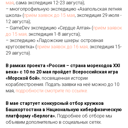
мая
, сама экспедиция 12-23 августа);
– многопрофильную экспедицию «Азапольская летняя
школа» (
приём заявок до 15 мая
, экспедиция 29 июля -
12 августа);
– GameDev экспедицию «Сердце Алтая» (
приём заявок
до 15 мая,
экспедиция 1-8 августа);
– экспедицию «Ладожские шхеры: островная
кругосветка» (
приём заявок до 16 мая,
экспедиция 15-
29 августа).
В рамках проекта «Россия – страна мореходов XXI
века» с 10 по 20 мая пройдет Всероссийская игра
«Морской бой»
, посвященная истории
кораблестроения. Подать заявки на неё можно до 10
мая,
подробности смотрите по ссылке.
В мае стартует конкурсный отбор кружков
Башкортостана в Национальную киберфизическую
платформу «Берлога».
Подробнее об отборе мы
объявим дополнительно в социальных сетях.