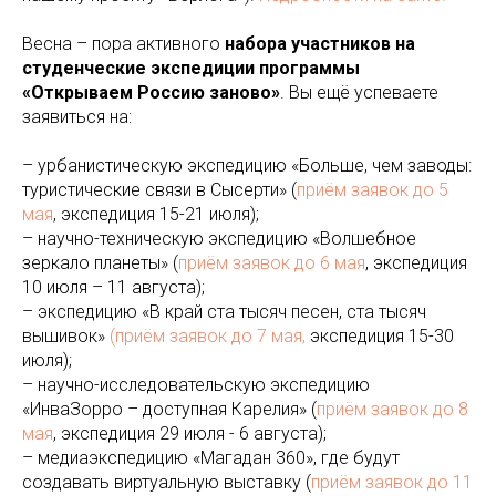
Весна – пора активного
набора участников на
студенческие экспедиции программы
«Открываем Россию заново»
. Вы ещё успеваете
заявиться на:
– урбанистическую экспедицию «Больше, чем заводы:
туристические связи в Сысерти» (
приём заявок до 5
мая
, экспедиция 15-21 июля);
– научно-техническую экспедицию «Волшебное
зеркало планеты» (
приём заявок до 6 мая
, экспедиция
10 июля – 11 августа);
– экспедицию «В край ста тысяч песен, ста тысяч
вышивок»
(приём заявок до 7 мая,
экспедиция 15-30
июля);
– научно-исследовательскую экспедицию
«ИнваЗорро – доступная Карелия» (
приём заявок до 8
мая
, экспедиция 29 июля - 6 августа);
– медиаэкспедицию «Магадан 360», где будут
создавать виртуальную выставку (
приём заявок до 11