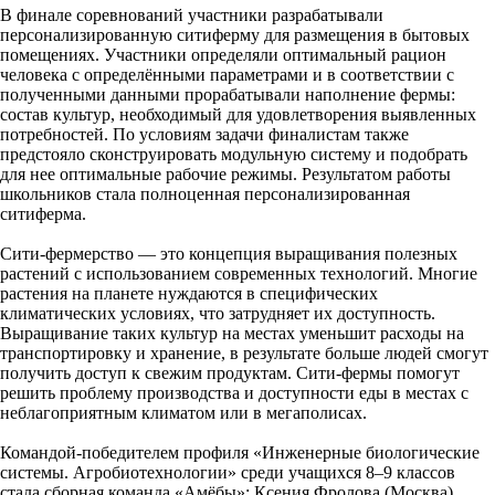
В финале соревнований участники разрабатывали
персонализированную ситиферму для размещения в бытовых
помещениях. Участники определяли оптимальный рацион
человека с определёнными параметрами и в соответствии с
полученными данными прорабатывали наполнение фермы:
состав культур, необходимый для удовлетворения выявленных
потребностей. По условиям задачи финалистам также
предстояло сконструировать модульную систему и подобрать
для нее оптимальные рабочие режимы. Результатом работы
школьников стала полноценная персонализированная
ситиферма.
Сити-фермерство — это концепция выращивания полезных
растений c использованием современных технологий. Многие
растения на планете нуждаются в специфических
климатических условиях, что затрудняет их доступность.
Выращивание таких культур на местах уменьшит расходы на
транспортировку и хранение, в результате больше людей смогут
получить доступ к свежим продуктам. Сити-фермы помогут
решить проблему производства и доступности еды в местах с
неблагоприятным климатом или в мегаполисах.
Командой-победителем профиля «Инженерные биологические
системы. Агробиотехнологии» среди учащихся 8–9 классов
стала сборная команда «Амёбы»: Ксения Фролова (Москва),