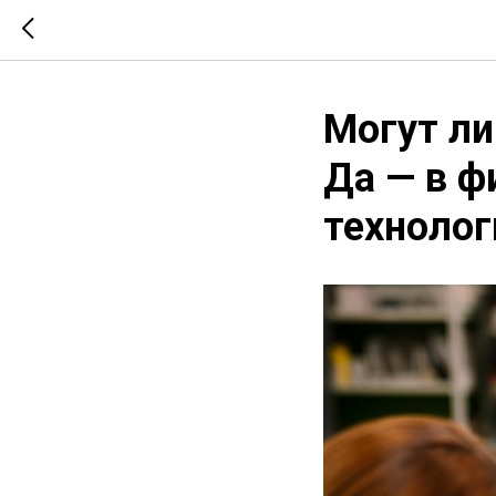
Могут ли
Да — в ф
техноло