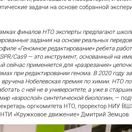
тические задачи на основе собранной экспе
рамках финалов НТО эксперты предлагают шко
рованные задания на основе реальных передов
офиле «Геномное редактирование» ребята рабо
SPR/Cas9 — это инструмент, основанный на им
ый сейчас применяется для «разрезания» цепочк
мах при редактировании генома. В 2020 году за
 вручена Нобелевская премия по химии. НТО п
ботать с ней не в университете, а уже в старши
мир «взрослой» синтетической биологии»
, — по
секретарь оргкомитета НТО, проректор НИУ ВШ
 НТИ «Кружковое движение» Дмитрий Земцов.