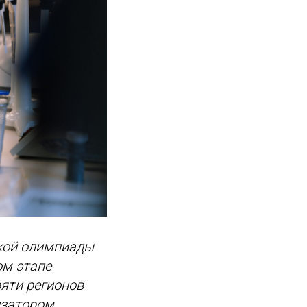
кой олимпиады
ом этапе
яти регионов
изатором