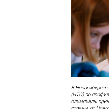
В Новосибирске
(НТО) по профил
олимпиады приня
страны, от Новг