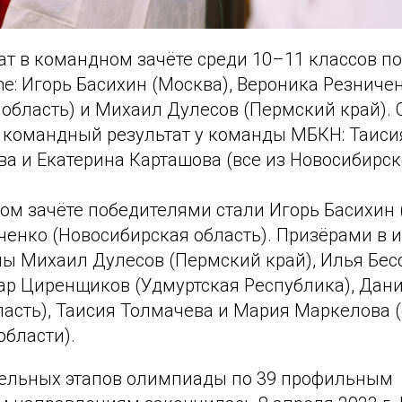
ат в командном зачёте среди 10–11 классов п
gene: Игорь Басихин (Москва), Вероника Резниче
область) и Михаил Дулесов (Пермский край). 
 командный результат у команды МБКН: Таиси
а и Екатерина Карташова (все из Новосибирск
ом зачёте победителями стали Игорь Басихин 
ченко (Новосибирская область). Призёрами в
ы Михаил Дулесов (Пермский край), Илья Бесс
кар Циренщиков (Удмуртская Республика), Дан
асть), Таисия Толмачева и Мария Маркелова (
области).
ельных этапов олимпиады по 39 профильным