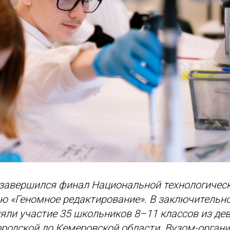
 завершился финал Национальной технологичес
ю «Геномное редактирование». В заключительн
ли участие 35 школьников 8–11 классов из дев
ородской до Кемеровской области. Вузом-орган