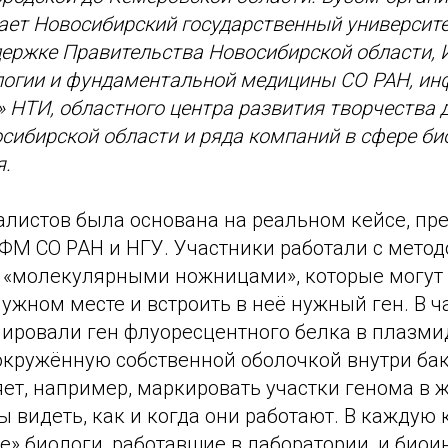
ет Новосибирский государственный университе
ержке Правительства Новосибирской области, 
логии и фундаментальной медицины СО РАН, ин
» НТИ, областного центра развития творчества д
ибирской области и ряда компаний в сфере би
я.
алистов была основана на реальном кейсе, п
ФМ СО РАН и НГУ. Участники работали с метод
«молекулярными ножницами», которые могут 
ужном месте и встроить в неё нужный ген. В ч
ировали ген флуоресцентного белка в плазмиду
окружённую собственной оболочкой внутри бак
ет, например, маркировать участки генома в 
ы видеть, как и когда они работают. В каждую
е» биологи, работавшие в лаборатории, и био