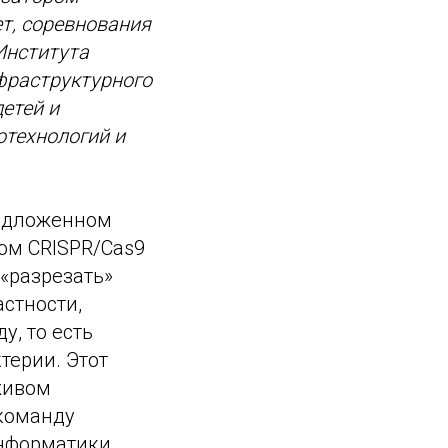
т, соревнования
Института
фраструктурного
етей и
отехнологий и
редложенном
ом CRISPR/Cas9
«разрезать»
астности,
, то есть
терии. Этот
живом
 команду
информатики,