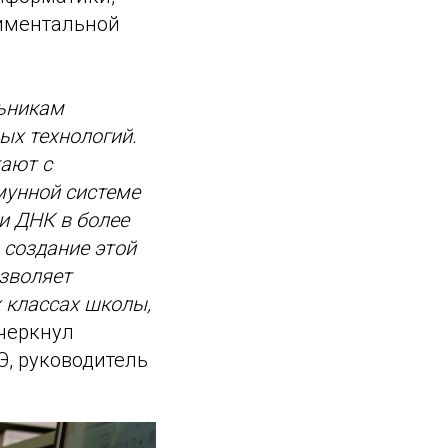
риментальной
льникам
ых технологий.
тают с
мунной системе
и ДНК в более
 создание этой
озволяет
х классах школы,
дчеркнул
Э, руководитель