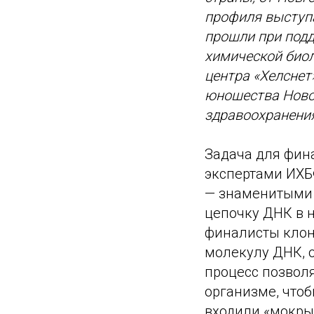
профиля выступа
прошли при подд
химической био
центра «Хелснет
юношества Новос
здравоохранени
Задача для фин
экспертами ИХБ
— знаменитыми 
цепочку ДНК в н
финалисты клон
молекулу ДНК, 
процесс позволя
организме, чтоб
входили «мокры