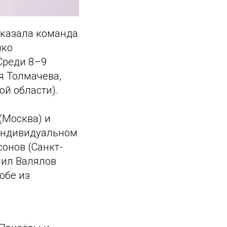
оказала команда
нко
Среди 8–9
я Толмачева,
ой области).
(Москва) и
 индивидуальном
онов (Санкт-
иил Валялов
обе из