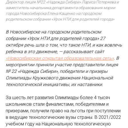
Директор лицея №22 «Надежда Сибири» Лариса Потеряева и
заместитель начальника департамента образования мэрии
города Новосибирска Елена Кащенко на городском
родительском собрании «Урок НТИ для родителей города»
В Новосибирске на городском родительском
собрании «Урок НТИ для родителей города» 27
октября речь шла о том, что такое НТИ, и как вовлечь
ребенка в это движение, — рассказывает сайт
«Новосибирская открытая образовательная сеть»
. В
мероприятии приняли участие представители лицея
№ 22 «Надежда Сибири», победители и призеры
Олимпиады Кружкового движения Национальной
технологической инициативы, их наставники.
За шесть лет развития Олимпиады более 4 тысяч
школьников стали финалистами, победителями и
призерами, получили право на льготы при поступлении
в ведущие технологические вузы страны. В 2021/2022
учебном году на Национальную технологическую