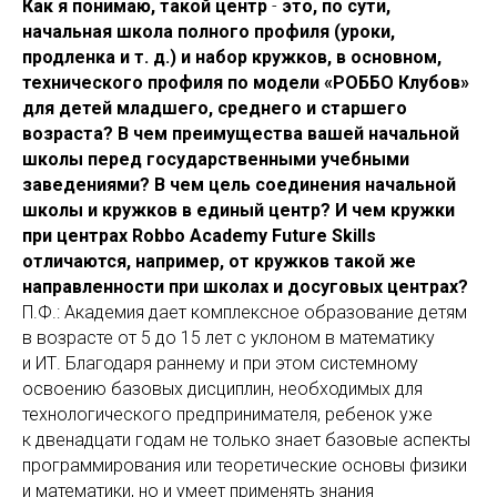
Как я понимаю, такой центр
-
это, по сути,
начальная школа полного профиля (уроки,
продленка и т. д.) и набор кружков, в основном,
технического профиля по модели «РОББО Клубов»
для детей младшего, среднего и старшего
возраста? В чем преимущества вашей начальной
школы перед государственными учебными
заведениями? В чем цель соединения начальной
школы и кружков в единый центр? И чем кружки
при центрах Robbo Academy Future Skills
отличаются, например, от кружков такой же
направленности при школах и досуговых центрах?
П.Ф.: Академия дает комплексное образование детям
в возрасте от 5 до 15 лет с уклоном в математику
и ИТ. Благодаря раннему и при этом системному
освоению базовых дисциплин, необходимых для
технологического предпринимателя, ребенок уже
к двенадцати годам не только знает базовые аспекты
программирования или теоретические основы физики
и математики, но и умеет применять знания