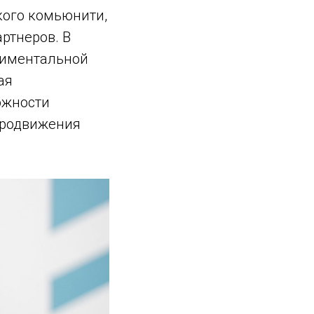
кого комьюнити,
ртнеров. В
риментальной
ая
ожности
продвижения