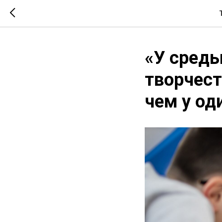
«У среды
творчест
чем у од