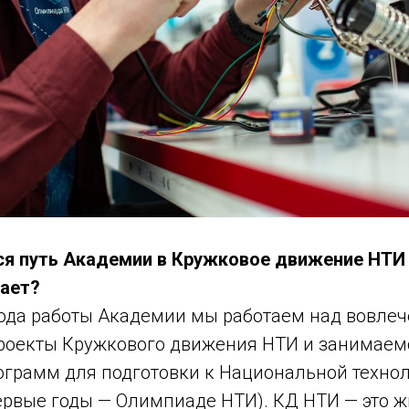
лся путь Академии в Кружковое движение НТИ
кает?
 года работы Академии мы работаем над вовле
роекты Кружкового движения НТИ и занимаем
ограмм для подготовки к Национальной техно
ервые годы — Олимпиаде НТИ). КД НТИ — это ж