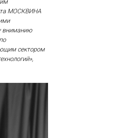
ким
рита МОСКВИНА
шими
у вниманию
по
ующим сектором
ехнологий»,