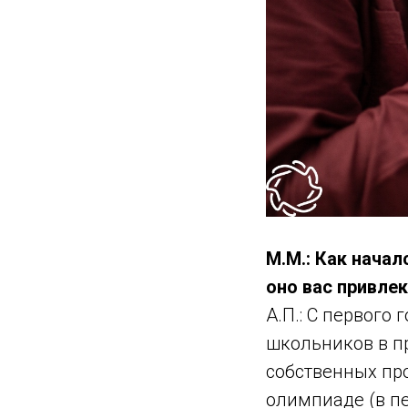
М.М.: Как нача
оно вас привле
А.П.: С первого
школьников в п
собственных пр
олимпиаде (в п