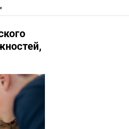
е
ского
жностей,