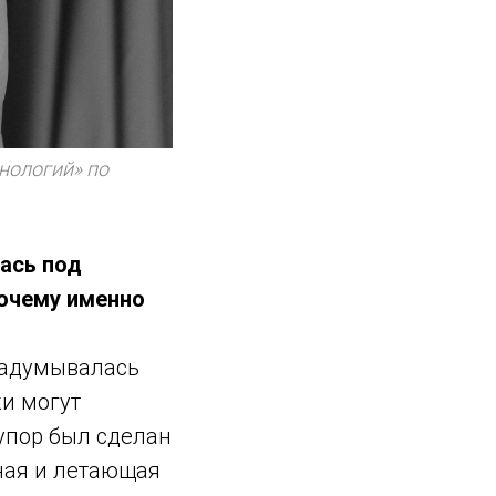
нологий» по
ась под
Почему именно
 задумывалась
ки могут
упор был сделан
ная и летающая