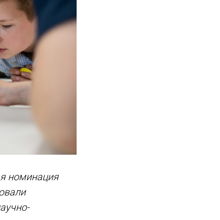
ая номинация
вовали
аучно-