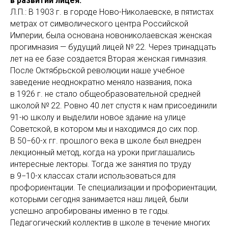
в развитии лицея.
Л.П.: В 1903 г. в городе Ново-Николаевске, в пятистах
метрах от символического центра Российской
Империи, была основана новониколаевская женская
прогимназия — будущий лицей № 22. Через тринадцать
лет на ее базе создается Вторая женская гимназия.
После Октябрьской революции наше учебное
заведение неоднократно меняло названия, пока
в 1926 г. не стало общеобразовательной средней
школой № 22. Ровно 40 лет спустя к нам присоединили
91-ю школу и выделили новое здание на улице
Советской, в котором мы и находимся до сих пор.
В 50−60-х гг. прошлого века в школе был внедрен
лекционный метод, когда на уроки приглашались
интересные лекторы. Тогда же занятия по труду
в 9−10-х классах стали использоваться для
профориентации. Те специализации и профориентации,
которыми сегодня занимается наш лицей, были
успешно апробированы именно в те годы.
Педагогический коллектив в школе в течение многих