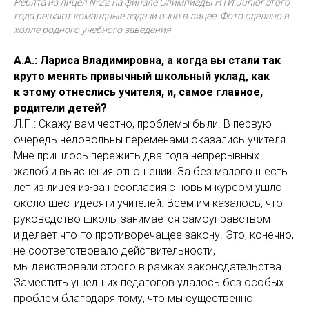
Ребята из лицея №22 на финале Олимпиады НТИ.Junior этого
года решают командные задачи очно в лицее. Фото сделано в
холле родного учебного заведения
А.А.: Лариса Владимировна, а когда вы стали так
круто менять привычный школьный уклад, как
к этому отнеслись учителя, и, самое главное,
родители детей?
Л.П.: Скажу вам честно, проблемы были. В первую
очередь недовольны переменами оказались учителя.
Мне пришлось пережить два года непрерывных
жалоб и выяснения отношений. За без малого шесть
лет из лицея из-за несогласия с новым курсом ушло
около шестидесяти учителей. Всем им казалось, что
руководство школы занимается самоуправством
и делает что-то противоречащее закону. Это, конечно,
не соответствовало действительности,
мы действовали строго в рамках законодательства.
Заместить ушедших педагогов удалось без особых
проблем благодаря тому, что мы существенно