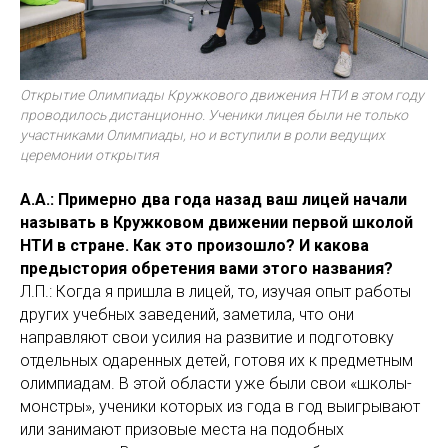
Открытие Олимпиады Кружкового движения НТИ в этом году
проводилось дистанционно. Ученики лицея были не только
участниками Олимпиады, но и вступили в роли ведущих
церемонии открытия
А.А.: Примерно два года назад ваш лицей начали
называть в Кружковом движении первой школой
НТИ в стране. Как это произошло? И какова
предыстория обретения вами этого названия?
Л.П.: Когда я пришла в лицей, то, изучая опыт работы
других учебных заведений, заметила, что они
направляют свои усилия на развитие и подготовку
отдельных одаренных детей, готовя их к предметным
олимпиадам. В этой области уже были свои «школы-
монстры», ученики которых из года в год выигрывают
или занимают призовые места на подобных