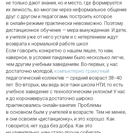
не только дают знания, но и место, где формируется
их личность, во многом через неформальное общение
друг с другом и педагогами, построить которое
в онлайн-режиме практически невозможно. Поэтому
дистанционное обучение — мера вынужденная. И дети,
и учителя уже от него устали и с нетерпением ждут
возврата к нормальной работе школ.
Если говорить конкретно о нашем лицее, то нам,
наверное, в условия пандемии было несколько легче,
чем другим учебным заведениям. Во-первых, у нас
достаточно молодой,
компьютерно грамотный
педагогический коллектив — средний возраст 38−40
лет. Во-вторых, мы ведь все-таки школа НТИ, то есть
учебное заведение с технологическим уклоном! У нас
и до коронавируса достаточно широко
практиковались онлайн-занятия. Проблемы
в основном были у учителей в возрасте. Тем не менее,
и они освоили «дистанционку», и это хорошо. Как
говорится, нет худа без добра. Как это
ни удивительно, нам стало проще собирать