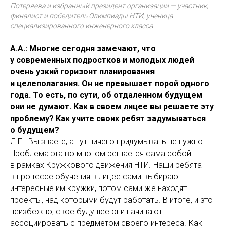
Потеряева и избранный президент организации — участник,
финалист и победитель Олимпиады НТИ, ученица
специализированного инженерного класса
А.А.: Многие сегодня замечают, что
у современных подростков и молодых людей
очень узкий горизонт планирования
и целеполагания. Он не превышает порой одного
года. То есть, по сути, об отдаленном будущем
они не думают. Как в своем лицее вы решаете эту
проблему? Как учите своих ребят задумываться
о будущем?
Л.П.: Вы знаете, а тут ничего придумывать не нужно.
Проблема эта во многом решается сама собой
в рамках Кружкового движения НТИ. Наши ребята
в процессе обучения в лицее сами выбирают
интересные им кружки, потом сами же находят
проекты, над которыми будут работать. В итоге, и это
неизбежно, свое будущее они начинают
ассоциировать с предметом своего интереса. Как