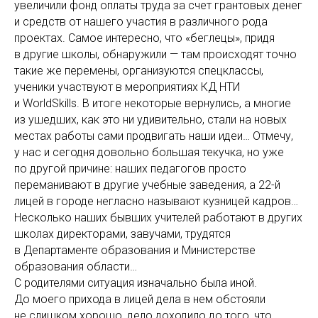
увеличили фонд оплаты труда за счет грантовых денег
и средств от нашего участия в различного рода
проектах. Самое интересно, что «беглецы», придя
в другие школы, обнаружили — там происходят точно
такие же перемены, организуются спецклассы,
ученики участвуют в мероприятиях КД НТИ
и WorldSkills. В итоге некоторые вернулись, а многие
из ушедших, как это ни удивительно, стали на новых
местах работы сами продвигать наши идеи… Отмечу,
у нас и сегодня довольно большая текучка, но уже
по другой причине: наших педагогов просто
переманивают в другие учебные заведения, а 22-й
лицей в городе негласно называют кузницей кадров…
Несколько наших бывших учителей работают в других
школах директорами, завучами, трудятся
в Департаменте образования и Министерстве
образования области…
С родителями ситуация изначально была иной.
До моего прихода в лицей дела в нем обстояли
не слишком хорошо, дело доходило до того, что