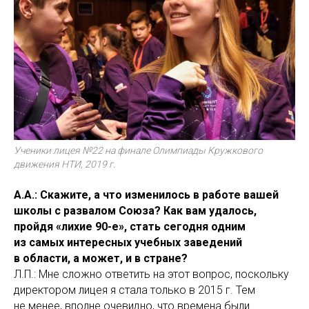
Ученики лицея №22 на финале Олимпиады Кружкового
движения НТИ, 2019 г.
А.А.: Скажите, а что изменилось в работе вашей
школы с развалом Союза? Как вам удалось,
пройдя «лихие 90-е», стать сегодня одним
из самых интересных учебных заведений
в области, а может, и в стране?
Л.П.: Мне сложно ответить на этот вопрос, поскольку
директором лицея я стала только в 2015 г. Тем
не менее, вполне очевидно, что времена были