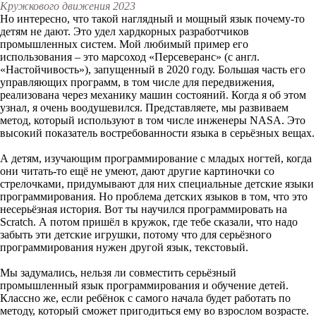
Кружкового движения 2023
Но интересно, что такой наглядный и мощный язык почему-то
детям не дают. Это удел хардкорных разработчиков
промышленных систем. Мой любимый пример его
использования – это марсоход «Персеверанс» (с англ.
«Настойчивость»), запущенный в 2020 году. Большая часть его
управляющих программ, в том числе для передвижения,
реализована через механику машин состояний. Когда я об этом
узнал, я очень воодушевился. Представляете, мы развиваем
метод, который используют в том числе инженеры NASA. Это
высокий показатель востребованности языка в серьёзных вещах.
А детям, изучающим программирование с младых ногтей, когда
они читать-то ещё не умеют, дают другие картиночки со
стрелочками, придумывают для них специальные детские языки
программирования. Но проблема детских языков в том, что это
несерьёзная история. Вот ты научился программировать на
Scratch. А потом пришёл в кружок, где тебе сказали, что надо
забыть эти детские игрушки, потому что для серьёзного
программирования нужен другой язык, текстовый.
Мы задумались, нельзя ли совместить серьёзный
промышленный язык программирования и обучение детей.
Классно же, если ребёнок с самого начала будет работать по
методу, который сможет пригодиться ему во взрослом возрасте.