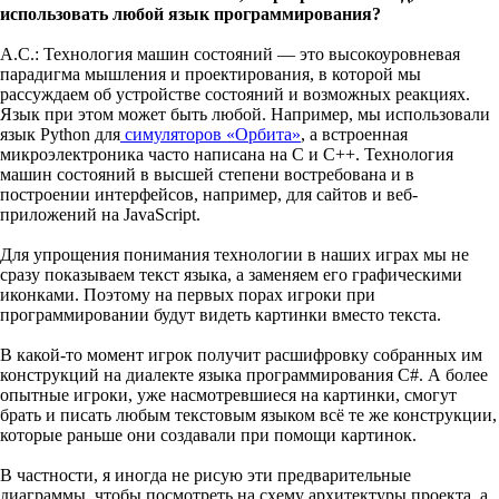
использовать любой язык программирования?
А.С.: Технология машин состояний — это высокоуровневая
парадигма мышления и проектирования, в которой мы
рассуждаем об устройстве состояний и возможных реакциях.
Язык при этом может быть любой. Например, мы использовали
язык Python для
симуляторов «Орбита»
, а встроенная
микроэлектроника часто написана на С и С++. Технология
машин состояний в высшей степени востребована и в
построении интерфейсов, например, для сайтов и веб-
приложений на JavaScript.
Для упрощения понимания технологии в наших играх мы не
сразу показываем текст языка, а заменяем его графическими
иконками. Поэтому на первых порах игроки при
программировании будут видеть картинки вместо текста.
В какой-то момент игрок получит расшифровку собранных им
конструкций на диалекте языка программирования С#. А более
опытные игроки, уже насмотревшиеся на картинки, смогут
брать и писать любым текстовым языком всё те же конструкции,
которые раньше они создавали при помощи картинок.
В частности, я иногда не рисую эти предварительные
диаграммы, чтобы посмотреть на схему архитектуры проекта, а