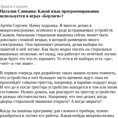
Артём Сергеев
Наталия Саюкина: Какой язык программирования
используется в играх «Берлоги»?
Артём Сергеев: Начну издалека. Я многое делаю в
микроэлектронике, особенно в среде встраиваемых устройств.
Скажем, банальная стиральная машинка сейчас может быть
довольно сложной вещью, в которой размещено много
электроники. Она принимает решения, делая выборы по
зашитой в ней логике. Как было модно писать на стиральных
машинках несколько лет назад, она работает по нечёткой логике
(как будто это что-то хорошее). То есть в её выборах есть «да»,
«нет» и «не знаю».
В первую очередь при разработке таких машин нужно помнить,
что устройства в них большую часть времени ждут, пока не
произойдёт событие-триггер, например, в барабан подадут воду.
И что до и после триггера устройство находится в том или ином
состоянии. Нужно думать, как реагирует на триггер устройство
в разных обстоятельствах. Например, что оно делает, когда
дверца стиральной машинки открыта? А когда закрыта?
Когда ты пишешь программу для сложного прибора, нужно
разобраться в логике его работы. Какая-нибудь микроволновка