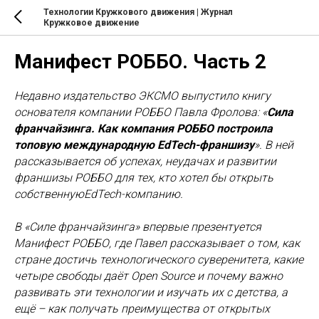
Технологии Кружкового движения | Журнал
Кружковое движение
Манифест РОББО. Часть 2
Недавно издательство ЭКСМО выпустило книгу
основателя компании РОББО Павла Фролова: «
Сила
франчайзинга. Как компания РОББО построила
топовую международную EdTech-франшизу
». В ней
рассказывается об успехах, неудачах и развитии
франшизы РОББО для тех, кто хотел бы открыть
собственнуюEdTech-компанию.
В «Силе франчайзинга» впервые презентуется
Манифест РОББО, где Павел рассказывает о том, как
стране достичь технологического суверенитета, какие
четыре свободы даёт Open Source и почему важно
развивать эти технологии и изучать их с детства, а
ещё – как получать преимущества от открытых