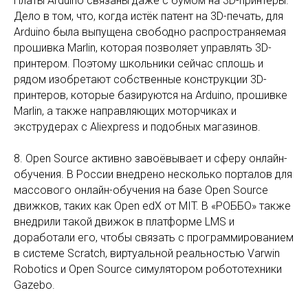
Платы Arduino связаны даже с бумом на 3D-принтеры.
Дело в том, что, когда истёк патент на 3D-печать, для
Arduino была выпущена свободно распространяемая
прошивка Marlin, которая позволяет управлять 3D-
принтером. Поэтому школьники сейчас сплошь и
рядом изобретают собственные конструкции 3D-
принтеров, которые базируются на Arduino, прошивке
Marlin, а также направляющих моторчиках и
экструдерах с Aliexpress и подобных магазинов.
8. Open Source активно завоёвывает и сферу онлайн-
обучения. В России внедрено несколько порталов для
массового онлайн-обучения на базе Open Source
движков, таких как Open edX от MIT. В «РОББО» также
внедрили такой движок в платформе LMS и
доработали его, чтобы связать с программированием
в системе Scratch, виртуальной реальностью Varwin
Robotics и Open Source симулятором робототехники
Gazebo.