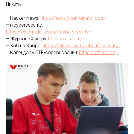
Никиты:
– Hacker News:
https://news.ycombinator.com/
– r/cybersecurity:
https://www.reddit.com/r/cybersecurity/
– Журнал «Хакер»:
https://xakep.ru/
– Хаб на Хабре:
https://habr.com/ru/hub/infosecurity/
– Календарь CTF-соревнований:
https://ctftime.org/