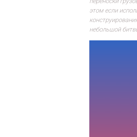
переноски грузо
этом если испол
конструирования
небольшой битв