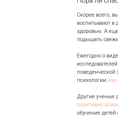
Пора ли спас
Скорее всего, в
воспитывают в д
здоровью. А еще
подышать свежим
Ежегодно о вид
исследователей
поведенческой з
психологии
изу
Другие ученые 
позитивно влия
обучение детей