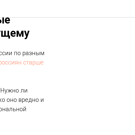
зялись,
ые
дущему
оссии по разным
россиян старше
 Нужно ли
ко оно вредно и
иональной