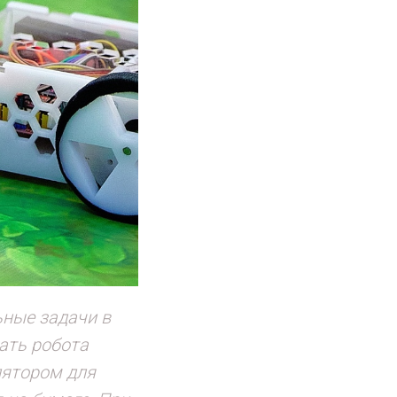
ные задачи в
ать робота
лятором для