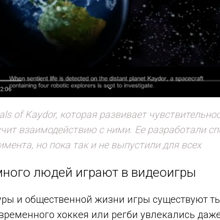
als of Kaydor, которая развивает чувствительнос
ит взаимодействию с ними. Ее разработали сп
имента, но пока так и не выпустили для всех
много людей играют в видеоигры
туры и общественной жизни игры существуют т
овременного хоккея или регби увлекались даж