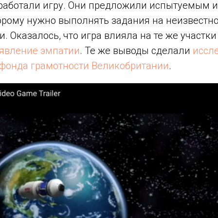
работали игру. Они предложили испытуемым и
орому нужно выполнять задания на неизвестно
. Оказалось, что игра влияла на те же участки
явление эмпатии
. Те же выводы сделали
иссл
фонда грамотности Великобритании
.