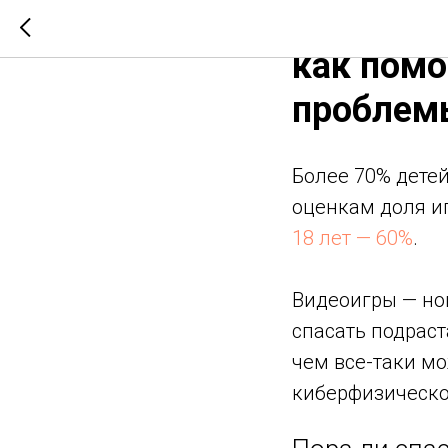
Полезные
как пом
проблемы
Более 70% детей
оценкам доля и
18 лет — 60%
.
Видеоигры — нов
спасать подраст
чем все-таки м
киберфизическо