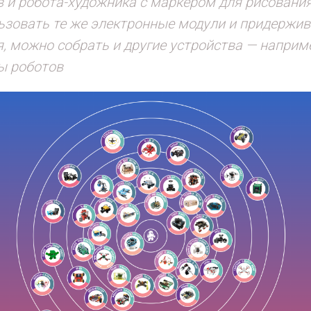
в и робота-художника с маркером для рисования
ьзовать те же электронные модули и придержи
, можно собрать и другие устройства — наприме
ы роботов