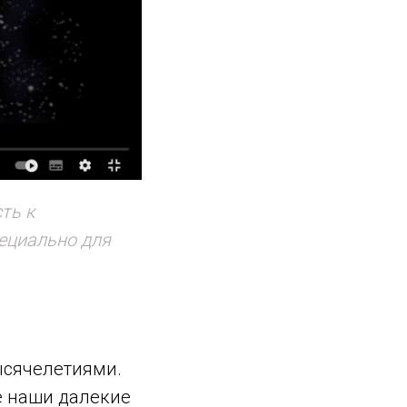
ть к
ециально для
ысячелетиями.
е наши далекие