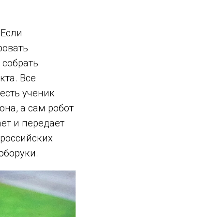
 Если
ровать
 собрать
кта. Все
есть ученик
на, а сам робот
ет и передает
 российских
оборуки.