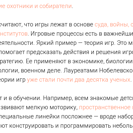
ие охотники и собиратели
.
читают, что игры лежат в основе
суда, войны, 
нститутов
. Игровые процессы есть в важнейши
ятельности. Яркий пример — теория игр. Это 
помогает предсказать действия и решения игр
атегию. Ее применяют в экономике, биологии,
пологии, военном деле. Лауреатами Нобелевск
еории игр
уже стали почти два десятка ученых
.
 и в обучении. Например, всем знакомые детс
азвивают мелкую моторику,
пространственное
ециальные линейки посложнее — вроде набор
ают конструировать и программировать небол