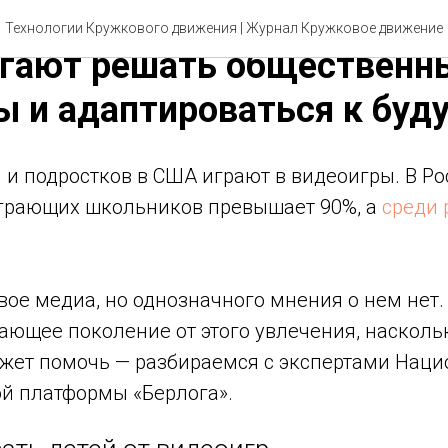
 видеоигры: откуда они в
Технологии Кружкового движения | Журнал Кружковое движение
огают решать общественн
 и адаптироваться к бу
 и подростков в США играют в видеоигры. В Р
грающих школьников превышает 90%, а
среди 
ое медиа, но однозначного мнения о нем нет.
ающее поколение от этого увлечения, насколь
ожет помочь — разбираемся с экспертами Нац
й платформы «Берлога».