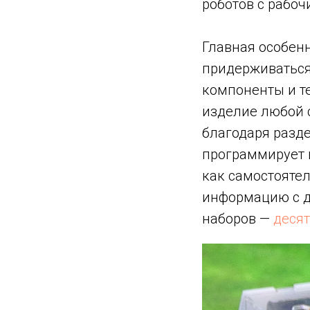
роботов с рабо
Главная особенн
придерживаться
компоненты и т
изделие любой с
благодаря разде
программирует и
как самостоятел
информацию с д
наборов —
деся