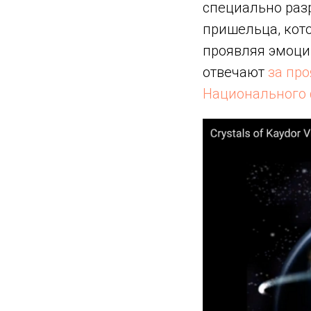
специально раз
пришельца, кот
проявляя эмоции
отвечают
за про
Национального 