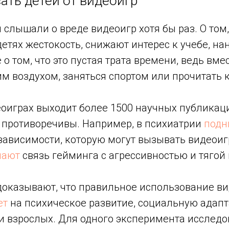
ать детей от видеоигр
ы слышали о вреде видеоигр хотя бы раз. О том,
етях жестокость, снижают интерес к учебе, на
 о том, что это пустая трата времени, ведь вм
 воздухом, заняться спортом или прочитать к
еоиграх выходит более 1500 научных публикац
 противоречивы. Например, в психиатрии
подн
ависимости, которую могут вызывать видеоигр
чают
связь гейминга с агрессивностью и тягой
доказывают, что правильное использование в
ет
на психическое развитие, социальную адап
 и взрослых. Для одного эксперимента исследо