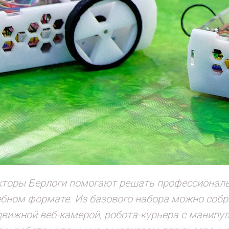
кторы Берлоги помогают решать профессиональ
бном формате. Из базового набора можно собр
движной веб-камерой, робота-курьера с манипу