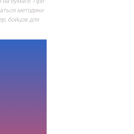
 на бумаге. При
ваться методики
р, бойцов для