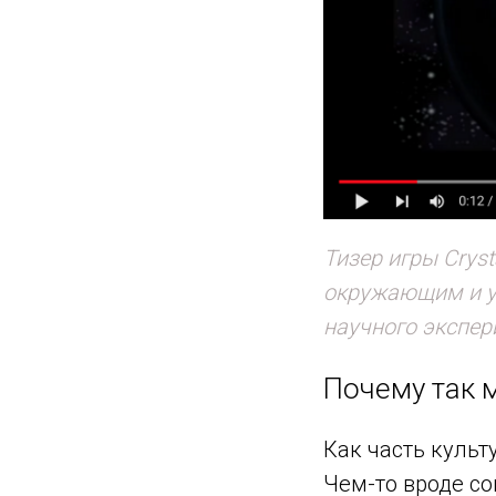
Тизер игры Cryst
окружающим и уч
научного экспер
Почему так 
Как часть куль
Чем-то вроде с