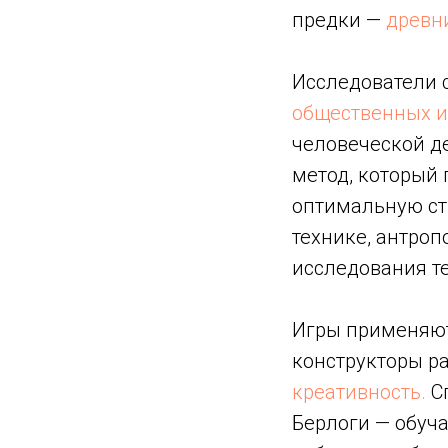
предки —
древн
Исследователи с
общественных и
человеческой де
метод, который 
оптимальную стр
технике, антро
исследования т
Игры применяют
конструкторы р
креативность.
Сп
Берлоги — обуч