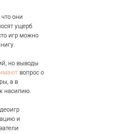
 что они
носят ущерб
есто игр можно
нигу.
ий, но выводы
имают
вопрос о
ы, а в
 к насилию.
идеоигр
тацию и
ватели