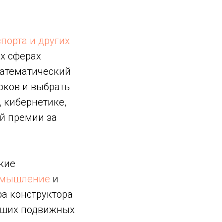
спорта и других
х сферах
математический
оков и выбрать
 кибернетике,
ой премии за
кие
 мышление
и
а конструктора
ьших подвижных