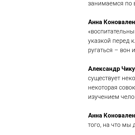
занимаемся по в
Анна Коновален
«воспитательный
указкой перед к
ругаться – вон 
Александр Чику
существует неко
некоторая сово
изучением чело
Анна Коновален
того, на что мы