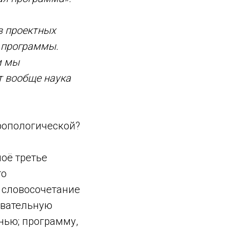
в проектных
й программы.
м мы
т вообще наука
ропологической?
моё третье
то
о словосочетание
овательную
нью; программу,