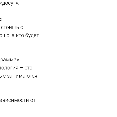
«досуг».
е
 стоишь с
ошо, а кто будет
грамма»
пология – это
рые занимаются
зависимости от