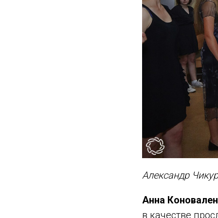
Александр Чикур
Анна Коновален
в качестве прос