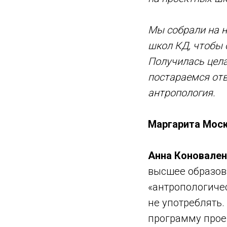
Мы собрали на 
школ КД, чтобы 
Получилась цела
постараемся отв
антропология.
Маргарита Мос
Анна Коновален
высшее образова
«антропологичес
не употреблять.
программу прое