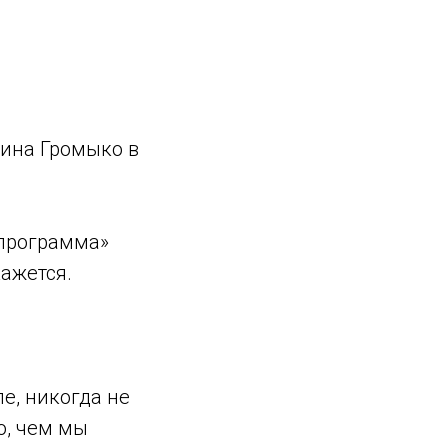
нина Громыко в
 программа»
кажется.
ле, никогда не
о, чем мы