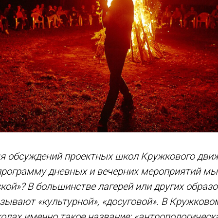
мя обсуждений проектных школ Кружкового дви
 программу дневных и вечерних мероприятий м
кой»? В большинстве лагерей или других образ
азывают «культурной», «досуговой». В Кружков
олах именно такое название: «антропологическ