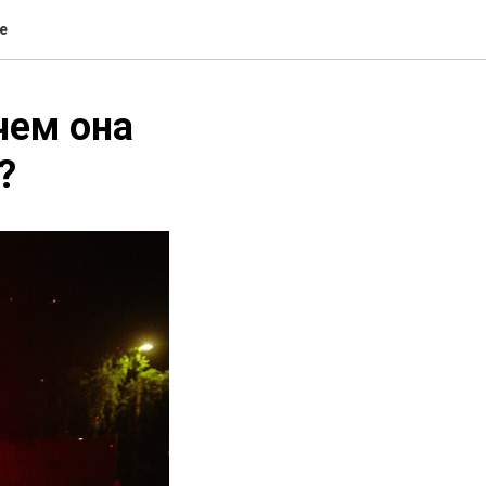
е
чем она
?