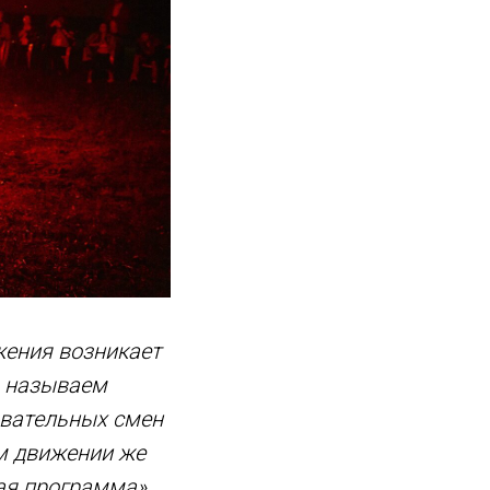
жения возникает
ы называем
овательных смен
ом движении же
ая программа».