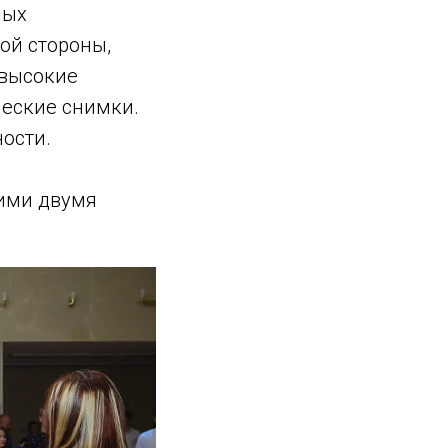
ных
ой стороны,
 высокие
ческие снимки.
ости.
тими двумя