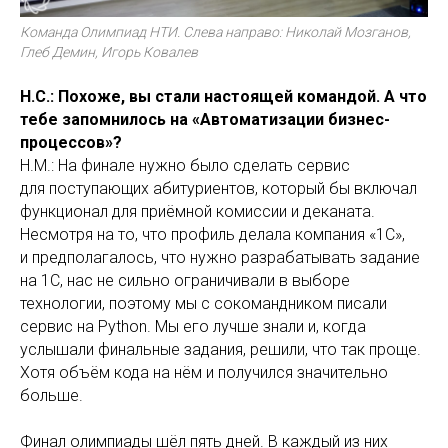
Команда Олимпиад НТИ. Слева направо: Николай Мозганов,
Глеб Демин, Игорь Ковалев
Н.С.: Похоже, вы стали настоящей командой. А что
тебе запомнилось на «Автоматизации бизнес-
процессов»?
Н.М.: На финале нужно было сделать сервис
для поступающих абитуриентов, который бы включал
функционал для приёмной комиссии и деканата.
Несмотря на то, что профиль делала компания «1С»,
и предполагалось, что нужно разрабатывать задание
на 1С, нас не сильно ограничивали в выборе
технологии, поэтому мы с сокомандником писали
сервис на Python. Мы его лучше знали и, когда
услышали финальные задания, решили, что так проще.
Хотя объём кода на нём и получился значительно
больше.
Финал олимпиады шёл пять дней. В каждый из них