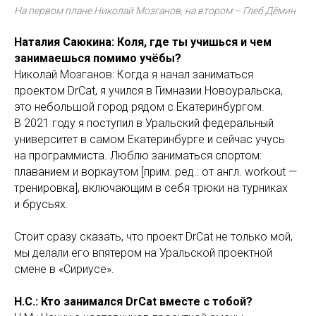
На первом плане Николай Мозганов, на втором – Глеб Дёмин
Наталия Саюкина: Коля, где ты учишься и чем
занимаешься помимо учёбы?
Николай Мозганов: Когда я начал заниматься
проектом DrCat, я учился в Гимназии Новоуральска,
это небольшой город рядом с Екатеринбургом.
В 2021 году я поступил в Уральский федеральный
университет в самом Екатеринбурге и сейчас учусь
на программиста. Люблю заниматься спортом:
плаванием и воркаутом [прим. ред.: от англ. workout —
тренировка], включающим в себя трюки на турниках
и брусьях.
Стоит сразу сказать, что проект DrCat не только мой,
мы делали его впятером на Уральской проектной
смене в «Сириусе».
Н.С.: Кто занимался DrCat вместе с тобой?