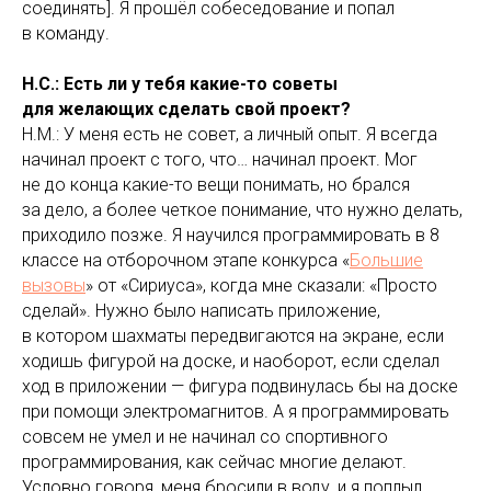
соединять]. Я прошёл собеседование и попал
в команду.
Н.С.: Есть ли у тебя какие-то советы
для желающих сделать свой проект?
Н.М.: У меня есть не совет, а личный опыт. Я всегда
начинал проект с того, что… начинал проект. Мог
не до конца какие-то вещи понимать, но брался
за дело, а более четкое понимание, что нужно делать,
приходило позже. Я научился программировать в 8
классе на отборочном этапе конкурса «
Большие
вызовы
» от «Сириуса», когда мне сказали: «Просто
сделай». Нужно было написать приложение,
в котором шахматы передвигаются на экране, если
ходишь фигурой на доске, и наоборот, если сделал
ход в приложении — фигура подвинулась бы на доске
при помощи электромагнитов. А я программировать
совсем не умел и не начинал со спортивного
программирования, как сейчас многие делают.
Условно говоря, меня бросили в воду, и я поплыл.