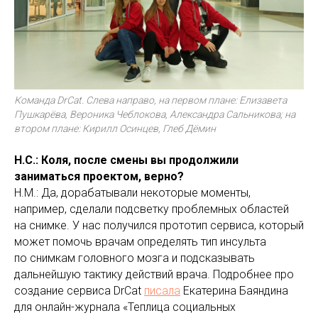
Команда DrCat. Слева направо, на первом плане: Елизавета
Пушкарёва, Вероника Чеблокова, Александра Сальникова; на
втором плане: Кирилл Осинцев, Глеб Дёмин
Н.С.: Коля, после смены вы продолжили
заниматься проектом, верно?
Н.М.: Да, дорабатывали некоторые моменты,
например, сделали подсветку проблемных областей
на снимке. У нас получился прототип сервиса, который
может помочь врачам определять тип инсульта
по снимкам головного мозга и подсказывать
дальнейшую тактику действий врача. Подробнее про
создание сервиса DrCat
писала
Екатерина Баяндина
для онлайн-журнала «Теплица социальных