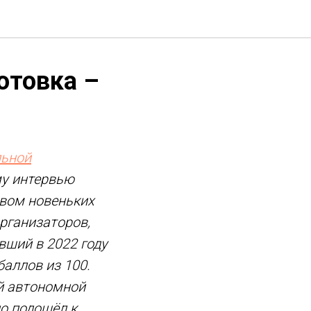
отовка –
ьной
му интервью
твом новеньких
рганизаторов,
ший в 2022 году
баллов из 100.
й автономной
но подошёл к