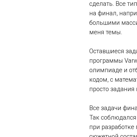
сделать. Все ти
на финал, напр
большими масси
меня темы.
Оставшиеся зад
программы Varwi
олимпиаде и отб
кодом, с матем
просто задания 
Все задачи фин
Так соблюдался 
при разработке 
сюжетной соста