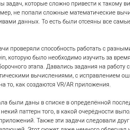
пы задач, которые сложно привести к такому ви
имер, не попали сложные математические выч
вами данных. То есть были отсеяны все самы
ачи проверяли способность работать с разны
n, которую было необходимо изучить за время
орочного этапа. Давались задания на работу с
атическими вычислениями, с исправлением оши
на то, как создаются VR/AR приложения.
ала были даны в списке в определённой после
некий паттерн того, в какой очерёдности вып
приложений. Также эти задачи следовали друг
вляющей. Этот сюжет даже немного облегчал 