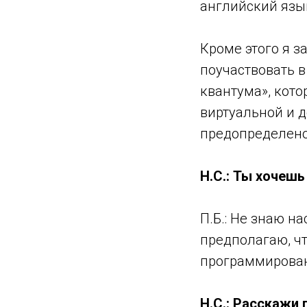
английский язы
Кроме этого я 
поучаствовать в
квантума», кото
виртуальной и д
предопределено
Н.С.: Ты хочеш
П.Б.: Не знаю н
предполагаю, чт
программирован
Н.С.: Расскажи