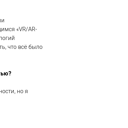
ли
щимся «VR/AR-
ологий
ь, что всё было
тью?
ости, но я