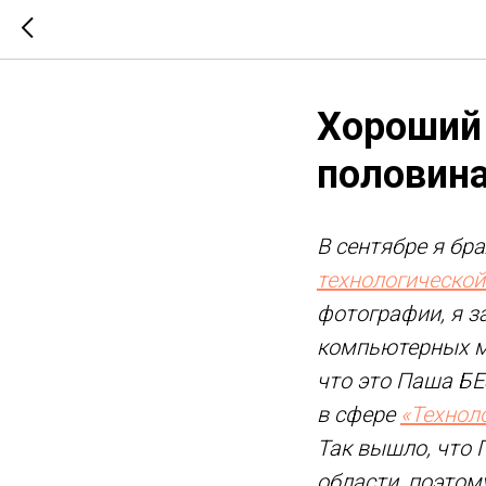
Хороший 
половин
В сентябре я бр
технологической
фотографии, я з
компьютерных мо
что это Паша БЕ
в сфере
«Технол
Так вышло, что
области, поэтом