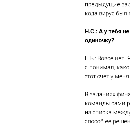
предыдущие зад
кода вирус был
Н.С.: А у тебя 
одиночку?
П.Б.: Вовсе нет
я понимал, как
этот счёт у меня
В заданиях фин
команды сами р
из списка между
способ её решен