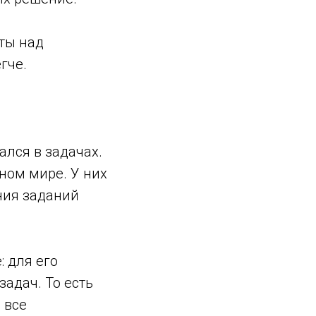
ты над
гче.
ался в задачах.
ном мире. У них
ния заданий
 для его
адач. То есть
 все