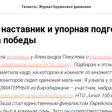
Таланты | Журнал Кружковое движение
наставник и упорная подг
а победы
ала
интервью
у Александра Пикулева о
Национал
 олимпиаде Junior (НТО Junior)
. Подбирая к это
аметила кадр, на котором в комнате со множес
ниторов сидел одинокий мальчик. Я узнала у о
ЗМАТЕРНЫХ из Биробиджана – участник, набрав
огии и виртуальная реальность»
НТО Junior 100 
 Паша стал единственным финалистом Еврейско
у был в команде один. Зато он суперответствен