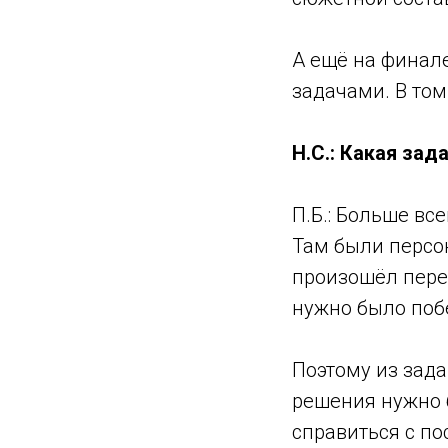
А ещё на финал
задачами. В том
Н.С.: Какая за
П.Б.: Больше вс
Там были персо
произошёл пере
нужно было побе
Поэтому из зада
решения нужно б
справиться с п